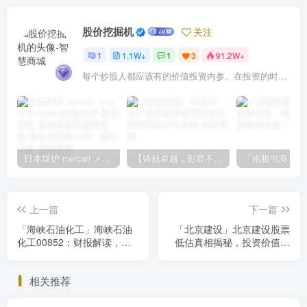
股价挖掘机
关注
1
1.1W+
1
3
91.2W+
每个炒股人都应该有的价值投资内参。在投资的时候，我们把自己看成是企业分析师——而不是市场分析师，也不是宏观经济分析师，更不是证券分析师。
日本煤炉 mercari メルカリ cookie提取技术 安卓 苹果 雷电模拟器都可提取,指纹浏览器上号。技术支持
【铸就卓越，彰显不凡】顶级财富管理机构专属官网设计与咨询
上一篇
下一篇
「海峡石油化工」海峡石油
「北京建设」北京建设股票
化工00852：财报解读，亏
低估真相揭秘，投资价值等
损下的投资价值分析
你发现
相关推荐