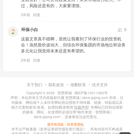
过，风险还是有的，大家要谨慎。
2年前
回复
环保小白
0
这篇文章真不错啊，居然让我看到了环保行业的投资机
会！虽然股价波动大，但综合环保集团的市场地位和业务
多元化让我觉得未来还是有希望的。
2年前
回复
关于我们
隐私政策
侵删联系
技术支持
Copyright © 2025 ·
智慧商城
·
闽ICP备10011360号
声明：本站所有文字内容版权均属 智慧商城 | store.gqmg.com 所有，任
何媒体、网站或个人未经本网站协议授权不得转载、链接、转贴或以其
他方式复制发布/发表。如需转载请查阅”
转载声明
“ 本网站已经协议授权
的媒体、网站，在使用时必须注明"稿件来源：智慧商城 |
store.gqmg.com"，违者将依法追究责任。
股市有风险，投资需谨慎。
本平台严格遵循《发布证券研究报告暂行规定》，所有内容均不构成具
体投资建议，不作为买卖要约或推荐。所述观点仅反映研究团队在特定