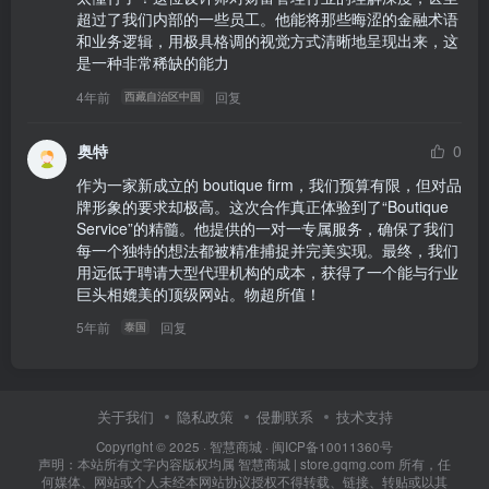
超过了我们内部的一些员工。他能将那些晦涩的金融术语
和业务逻辑，用极具格调的视觉方式清晰地呈现出来，这
是一种非常稀缺的能力
4年前
回复
西藏自治区中国
奥特
0
作为一家新成立的 boutique firm，我们预算有限，但对品
牌形象的要求却极高。这次合作真正体验到了“Boutique 
Service”的精髓。他提供的一对一专属服务，确保了我们
每一个独特的想法都被精准捕捉并完美实现。最终，我们
用远低于聘请大型代理机构的成本，获得了一个能与行业
巨头相媲美的顶级网站。物超所值！
5年前
回复
泰国
关于我们
隐私政策
侵删联系
技术支持
Copyright © 2025 ·
智慧商城
·
闽ICP备10011360号
声明：本站所有文字内容版权均属 智慧商城 | store.gqmg.com 所有，任
何媒体、网站或个人未经本网站协议授权不得转载、链接、转贴或以其