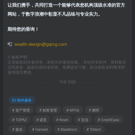
让我们携手，共同打造一个能够代表您机构顶级水准的官方
网站，于数字浪潮中彰显不凡品味与专业实力。
期待您的垂询！
📮
wealth-design@gqmg.com
©
版权声明
文章版权归作者所有，未经允许请勿转载。 本站所有软件、资料除非
注明原创，版权归原作者所有。免费提供下载，部分收取资料整理和
使用指导费用。
THE END
软件服务
# 资产管理
# 财富管理
# MFOs
# 瑭明
# TOPAZ
# 诺亚
# Noah
# 宜信
# CreditEase
# 嘉实
# Harvest
# Blackhorn
# Trident