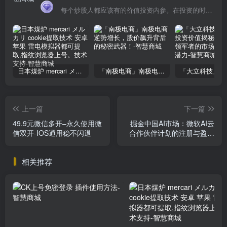
每个炒股人都应该有的价值投资内参。在投资的时候，我们把自己看成是企业分析师——而不是市场分析师，也不是宏观经济分析师，更不是证券分析师。
日本煤炉 mercari メルカリ cookie提取技术 安卓 苹果 雷电模拟器都可提取,指纹浏览器上号。技术支持
「南极电商」南极电商逆势增长，股价飙升背后的秘密武器！
上一篇
下一篇
49.9元微信多开–永久使用微
掘金中国AI市场：微软AI云
信双开-IOS通用稳不闪退
合作伙伴计划的注册与盈利
之道
相关推荐