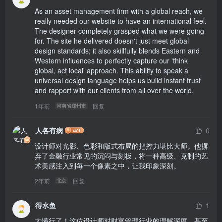
As an asset management firm with a global reach, we 
really needed our website to have an international feel. 
The designer completely grasped what we were going 
for. The site he delivered doesn't just meet global 
design standards; it also skillfully blends Eastern and 
Western influences to perfectly capture our 'think 
global, act local' approach. This ability to speak a 
universal design language helps us build instant trust 
and rapport with our clients from all over the world.
1年前
回复
河南省郑州市
人各有病
0
设计师对光影、色彩和版式布局的把控力堪比大师。他摒
弃了金融行业常见的沉闷与刻板，将一种高级、克制的艺
术美感注入到每一个像素之中，让我印象深刻。
2年前
回复
北京
得水鱼
1
太懂行了！这位设计师对财富管理行业的理解深度，甚至