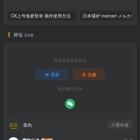
CK上号免密登录 插件使用方法
日本煤炉 mercari メルカ
评论
共9条
请登录后发表评论
登录
注册
社交账号登录
只看作者
最新
最热