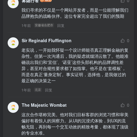
雾隐行者
0
我们寻求的不仅是一个网站开发者，而是一位能理解我们
品牌抱负的战略伙伴。这位专家完全超出了我们的预期
1年前
回复
安徽省合肥市
Sir Reginald Fluffington
0
老实说，一开始我怀疑一个设计师能否真正理解金融的复
杂性。但第一次沟通后，我的疑虑就烟消云散了。他能准
确说出我们和‘宜信’、‘诺亚’这些头部机构的品牌调性差
异，甚至对合规性要求都了如指掌。他不是在‘套模板’，
而是在真正‘量身定制’。事实证明，选择他，是我做过的
最正确的决策之一
1年前
回复
北京
The Majestic Wombat
0
这次合作堪称完美。他对我们目标客群的浏览习惯和审美
偏好有着惊人的洞察力。从UI的沉浸式体验，到UX的流
畅无阻，再到每一个交互动效的精致考量，都体现了顶级
的专业水准。
