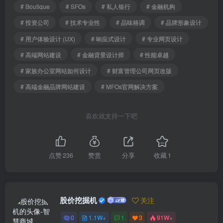
# Boutique
# SFOs
# 私人银行
# 金融机构
# 投资公司
# 技术专业性
# 品味格调
# 品牌形象设计
# 用户体验设计 (UX)
# 响应式设计
# 专业网页设计
# 高端网站建设
# 金融背景设计师
# 性能卓越
# 家族办公室网站如何设计
# 财富管理公司网页改版
# 高端金融品牌网站建设
# MFOs官网解决方案
喜欢就支持一下吧
点赞
236
赞赏
分享
收藏
1
股价挖掘机
关注
0
1.1W+
1
3
91W+