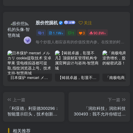
股价挖掘机
关注
1
1.1W+
1
3
90.8W+
每个炒股人都应该有的价值投资内参。在投资的时候，我们把自己看成是企业分析师——而不是市场分析师，也不是宏观经济分析师，更不是证券分析师。
日本煤炉 mercari メルカリ cookie提取技术 安卓 苹果 雷电模拟器都可提取,指纹浏览器上号。技术支持
【铸就卓越，彰显不凡】顶级财富管理机构专属官网设计与咨询
上一篇
下一篇
「利亚德」利亚德300296：
「润欣科技」润欣科技
智能显示巨头，技术创新引
300493：我不允许你错过这
领未来，投资价值解析
家IC分销龙头股的成长潜
力！
相关推荐