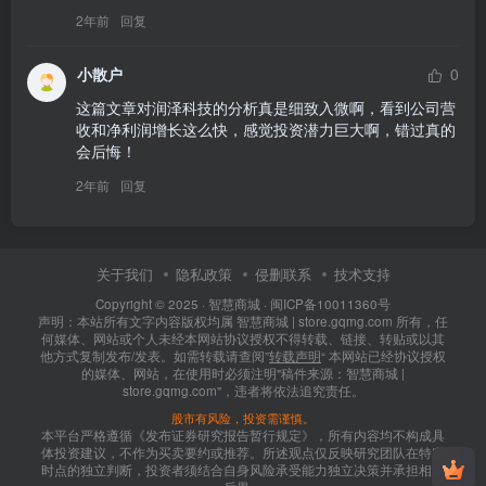
2年前
回复
小散户
0
这篇文章对润泽科技的分析真是细致入微啊，看到公司营
收和净利润增长这么快，感觉投资潜力巨大啊，错过真的
会后悔！
2年前
回复
关于我们
隐私政策
侵删联系
技术支持
Copyright © 2025 ·
智慧商城
·
闽ICP备10011360号
声明：本站所有文字内容版权均属 智慧商城 | store.gqmg.com 所有，任
何媒体、网站或个人未经本网站协议授权不得转载、链接、转贴或以其
他方式复制发布/发表。如需转载请查阅”
转载声明
“ 本网站已经协议授权
的媒体、网站，在使用时必须注明"稿件来源：智慧商城 |
store.gqmg.com"，违者将依法追究责任。
股市有风险，投资需谨慎。
本平台严格遵循《发布证券研究报告暂行规定》，所有内容均不构成具
体投资建议，不作为买卖要约或推荐。所述观点仅反映研究团队在特定
时点的独立判断，投资者须结合自身风险承受能力独立决策并承担相应