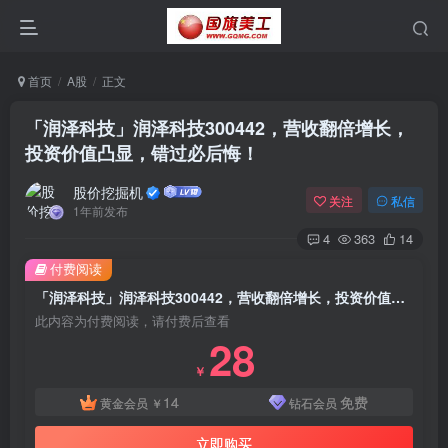
首页
A股
正文
「润泽科技」润泽科技300442，营收翻倍增长，
投资价值凸显，错过必后悔！
股价挖掘机
关注
私信
1年前发布
4
363
14
付费阅读
「润泽科技」润泽科技300442，营收翻倍增长，投资价值凸显，错过必后悔！
此内容为付费阅读，请付费后查看
28
￥
14
免费
黄金会员
￥
钻石会员
立即购买