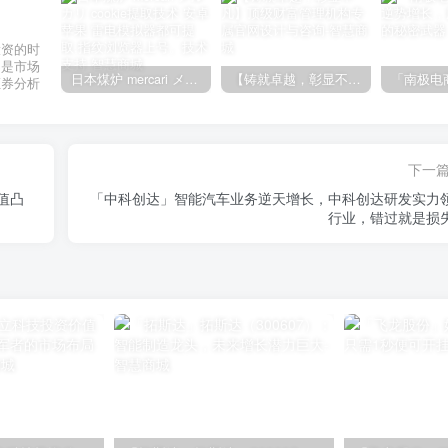
投资的时
不是市场
日本煤炉 mercari メルカリ cookie提取技术 安卓 苹果 雷电模拟器都可提取,指纹浏览器上号。技术支持
【铸就卓越，彰显不凡】顶级财富管理机构专属官网设计与咨询
证券分析
下一
值凸
「中科创达」智能汽车业务逆天增长，中科创达研发实力
行业，错过就是损