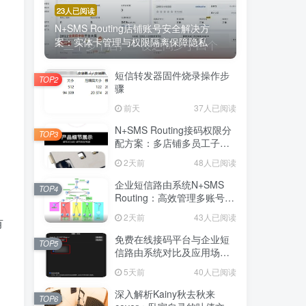
23人已阅读
N+SMS Routing店铺账号安全解决方
案：实体卡管理与权限隔离保障隐私
短信转发器固件烧录操作步
TOP2
骤
前天
37人已阅读
N+SMS Routing接码权限分
TOP3
配方案：多店铺多员工子账
号的高效短信路由管理
2天前
48人已阅读
企业短信路由系统N+SMS
TOP4
Routing：高效管理多账号验
证码的专业解决方案
2天前
43人已阅读
有
免费在线接码平台与企业短
TOP5
信路由系统对比及应用场景
详解
5天前
40人已阅读
深入解析Kainy秋去秋来
TOP6