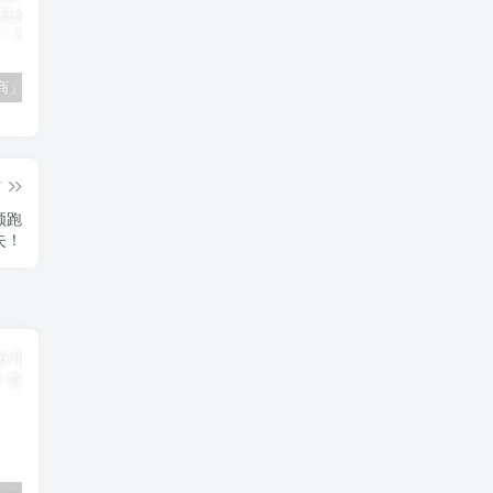
「南极电商」南极电商逆势增长，股价飙升背后的秘密武器！
「大立科技」大立科技投资价值揭秘：红外芯片领军者的市场布局与未来潜力
「拓斯达」拓斯达（300607）：智能制造龙头，未来增长潜力巨大
篇
领跑
失！