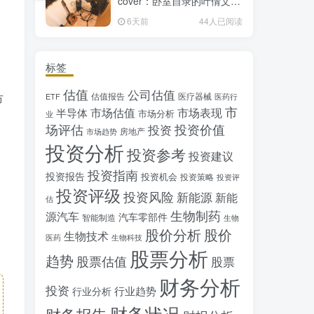
cover：卧室自录的叶倩文经
典粤语情歌翻唱
6天前
44人已阅读
标签
估值
公司估值
估值报告
医疗器械
ETF
市
医药行
市
市场估值
市场表现
半导体
市场分析
业
场评估
投资价值
投资
房地产
市场趋势
投资分析
投资参考
投资建议
投资指南
投资报告
投资机会
投资策略
投资评
投资评级
投资风险
新能源
新能
估
生物制药
源汽车
汽车零部件
智能制造
生物
股价分析
股价
生物技术
医药
生物科技
股票分析
趋势
股票估值
股票
财务分析
投资
行业趋势
行业分析
财务状况