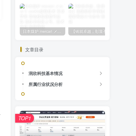
日本煤炉 mercari メルカリ cookie提取技术 安卓 苹果 雷电模拟器都可提取,指纹浏览器上号。技术支持
【铸就卓越，彰显不凡】顶级财富管理机构专属官网设计与咨询
文章目录
润欣科技基本情况
所属行业状况分析
有
TOP1