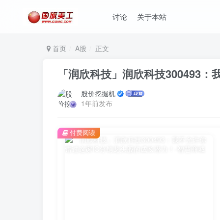
讨论
关于本站
首页
A股
正文
「润欣科技」润欣科技300493
股价挖掘机
1年前发布
付费阅读