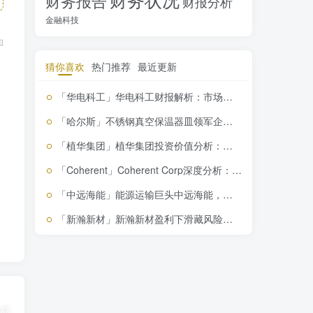
财务报告
财报分析
金融科技
和
猜你喜欢
热门推荐
最近更新
「华电科工」华电科工财报解析：市场竞争力强，新能源布局引关注，投资价值凸显
「哈尔斯」不锈钢真空保温器皿领军企业哈尔斯，专利加持逆势增长，投资价值凸显
「植华集团」植华集团投资价值分析：市场低估的潜力股，值得关注
「Coherent」Coherent Corp深度分析：激光仪器行业领导者，财务稳健成长可期
「中远海能」能源运输巨头中远海能，你不看绝对会后悔的投资机会
「新瀚新材」新瀚新材盈利下滑藏风险，投资者需谨慎评估