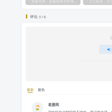
「南极电商」南极电商逆势增长，股价飙升背后的秘密武器！
评论
共1条
最新
最热
老股民
润欣科技这财报挺不错的，营运能力强，