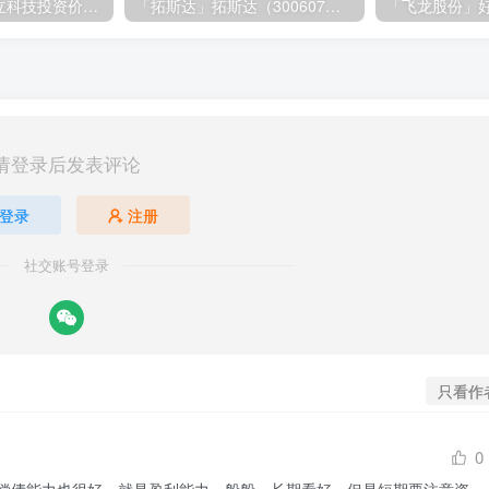
「大立科技」大立科技投资价值揭秘：红外芯片领军者的市场布局与未来潜力
「拓斯达」拓斯达（300607）：智能制造龙头，未来增长潜力巨大
请登录后发表评论
登录
注册
社交账号登录
只看作
0
偿债能力也很好，就是盈利能力一般般。长期看好，但是短期要注意资