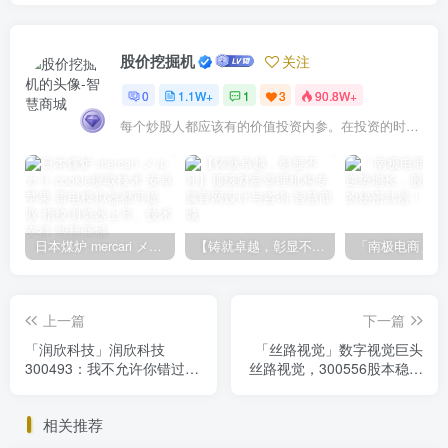
股价挖掘机
关注
0
1.1W+
1
3
90.8W+
每个炒股人都应该有的价值投资内参。在投资的时候，我们把自己看成是企业分析师——而不是市场分析师，也不是宏观经济分析师，更不是证券分析师。
日本煤炉 mercari メルカリ cookie提取技术 安卓 苹果 雷电模拟器都可提取,指纹浏览器上号。技术支持
【铸就卓越，彰显不凡】顶级财富管理机构专属官网设计与咨询
上一篇
下一篇
「润欣科技」润欣科技
「丝路视觉」数字视觉巨头
300493：我不允许你错过这
丝路视觉，300556股本稳中
家IC分销龙头股的成长潜
有降，盈利下滑藏风险
力！
相关推荐