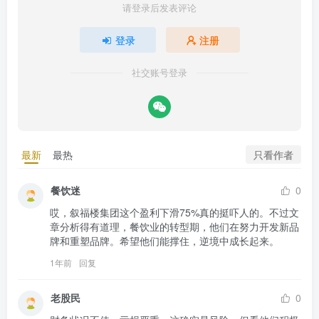
请登录后发表评论
登录
注册
社交账号登录
只看作者
最新
最热
餐饮迷
0
哎，叙福楼集团这个盈利下滑75%真的挺吓人的。不过文
章分析得有道理，餐饮业的转型期，他们在努力开发新品
牌和重塑品牌。希望他们能撑住，逆境中成长起来。
1年前
回复
老股民
0