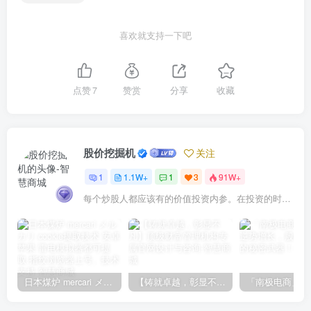
喜欢就支持一下吧
点赞
7
赞赏
分享
收藏
股价挖掘机
关注
1
1.1W+
1
3
91W+
每个炒股人都应该有的价值投资内参。在投资的时候，我们把自己看成是企业分析师——而不是市场分析师，也不是宏观经济分析师，更不是证券分析师。
日本煤炉 mercari メルカリ cookie提取技术 安卓 苹果 雷电模拟器都可提取,指纹浏览器上号。技术支持
【铸就卓越，彰显不凡】顶级财富管理机构专属官网设计与咨询