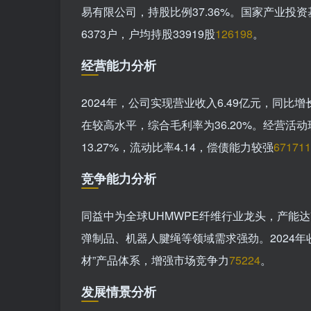
易有限公司，持股比例37.36%。国家产业投
6373户，户均持股33919股
1
26
198
。
经营能力分析
2024年，公司实现营业收入6.49亿元，同比增长
在较高水平，综合毛利率为36.20%。经营活动现
13.27%，流动比率4.14，偿债能力较强
67
171
1
竞争能力分析
同益中为全球UHMWPE纤维行业龙头，产能达
弹制品、机器人腱绳等领域需求强劲。2024年
材”产品体系，增强市场竞争力
75
224
。
发展情景分析