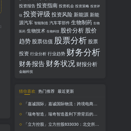
投资指南
投资报告
投资机会
投资策略
投资评
投资评级
投资风险
新能源
新能
估
生物制药
源汽车
汽车零部件
智能制造
生物
和
股价分析
股价
生物技术
医药
生物科技
股票分析
趋势
股票估值
股票
财务分析
投资
行业趋势
行业分析
财务状况
财务报告
财报分析
金融科技
猜你喜欢
热门推荐
最近更新
「嘉诚国际」嘉诚国际物流：跨境电商智慧物流新引擎，投资价值解析
「瑞奇智造」瑞奇智造盈利下滑背后的增长潜力解析
「立方控股」立方控股833030：北交所上市智慧停车巨头，盈