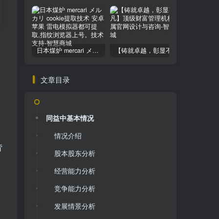
日本煤炉 mercari メルカリ cookie提取技术 安卓 苹果 雷电模拟器都可提取,指纹浏览器上号。技术支持
【铸就卓越，彰显不凡】顶级财富管理机构专属官网设计与咨询
文章目录
同益中基本情况
情况介绍
背
股本股东分析
经营能力分析
竞争能力分析
发展情景分析