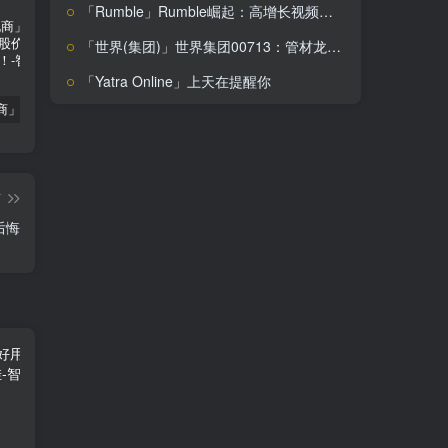
「Rumble」Rumble崛起：高增长视频平台，投资价值你不可不知
「世界(集团)」世界集团00713：管材龙头股，市场地位稳固，投资价值几何？
「Yatra Online」上天在提醒你
「南极电商」南极电商逆势增长，股价飙升背后的秘密武器！
「大立科技」大立科技投资价值揭秘：红外芯片领军者的市场布局与未来潜力
「拓斯达」拓斯达（300607）：智能制造龙头，未来增长潜力巨大
篇
后悔