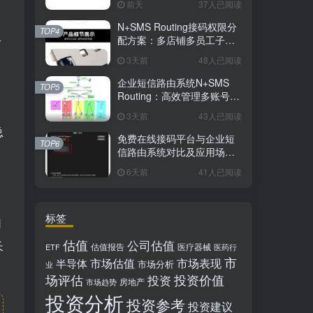
前天
37人已阅读
N+SMS Routing接码权限分
TOP4
净
配方案：多店铺多员工子账
号的高效短信路由管理
3天前
48人已阅读
企业短信路由系统N+SMS
TOP5
Routing：高效管理多账号验
证码的专业解决方案
3天前
43人已阅读
总
免费在线接码平台与企业短
TOP6
信路由系统对比及应用场景
详解
6天前
41人已阅读
标签
司
估值
公司估值
长
估值报告
医疗器械
ETF
医药行
市
市场估值
市场表现
半导体
市场分析
业
场评估
投资价值
投资
房地产
市场趋势
投资分析
投资参考
投资建议