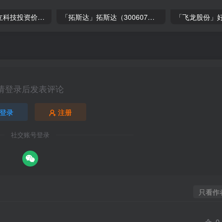
「大立科技」大立科技投资价值揭秘：红外芯片领军者的市场布局与未来潜力
「拓斯达」拓斯达（300607）：智能制造龙头，未来增长潜力巨大
请登录后发表评论
登录
注册
社交账号登录
只看作
0