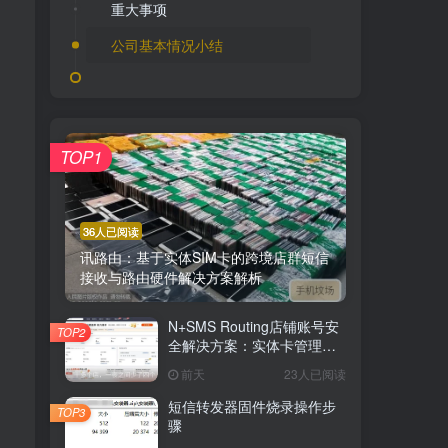
重大事项
公司基本情况小结
TOP1
36人已阅读
讯路由：基于实体SIM卡的跨境店群短信
接收与路由硬件解决方案解析
N+SMS Routing店铺账号安
TOP2
全解决方案：实体卡管理与
权限隔离保障隐私
前天
23人已阅读
短信转发器固件烧录操作步
TOP3
骤