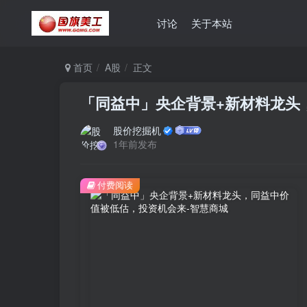
讨论
关于本站
首页
A股
正文
「同益中」央企背景+新材料龙头
股价挖掘机
1年前发布
付费阅读