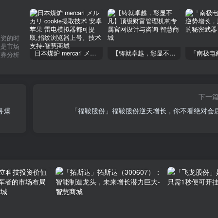
投资的时
不是市场
日本煤炉 mercari メルカリ cookie提取技术 安卓 苹果 雷电模拟器都可提取,指纹浏览器上号。技术支持
【铸就卓越，彰显不凡】顶级财富管理机构专属官网设计与咨询
证券分析
下一
务爆
「福鞍股份」福鞍股份逆天增长，你不看绝对会