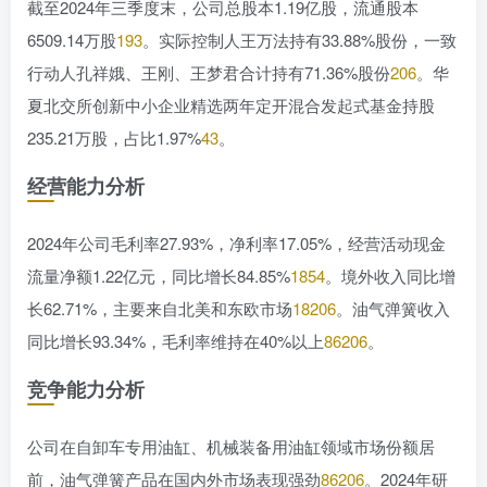
截至2024年三季度末，公司总股本1.19亿股，流通股本
6509.14万股
193
。实际控制人王万法持有33.88%股份，一致
行动人孔祥娥、王刚、王梦君合计持有71.36%股份
206
。华
夏北交所创新中小企业精选两年定开混合发起式基金持股
235.21万股，占比1.97%
43
。
经营能力分析
2024年公司毛利率27.93%，净利率17.05%，经营活动现金
流量净额1.22亿元，同比增长84.85%
18
54
。境外收入同比增
长62.71%，主要来自北美和东欧市场
18
206
。油气弹簧收入
同比增长93.34%，毛利率维持在40%以上
86
206
。
竞争能力分析
公司在自卸车专用油缸、机械装备用油缸领域市场份额居
前，油气弹簧产品在国内外市场表现强劲
86
206
。2024年研