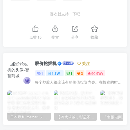
喜欢就支持一下吧
点赞
15
赞赏
分享
收藏
股价挖掘机
关注
1
1.1W+
1
3
90.9W+
每个炒股人都应该有的价值投资内参。在投资的时候，我们把自己看成是企业分析师——而不是市场分析师，也不是宏观经济分析师，更不是证券分析师。
日本煤炉 mercari メルカリ cookie提取技术 安卓 苹果 雷电模拟器都可提取,指纹浏览器上号。技术支持
【铸就卓越，彰显不凡】顶级财富管理机构专属官网设计与咨询