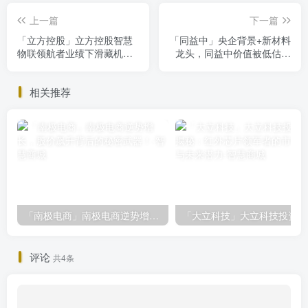
上一篇
下一篇
「立方控股」立方控股智慧
「同益中」央企背景+新材料
物联领航者业绩下滑藏机遇
龙头，同益中价值被低估，
投资者需关注
投资机会来
相关推荐
「南极电商」南极电商逆势增长，股价飙升背后的秘密武器！
「大
评论
共4条