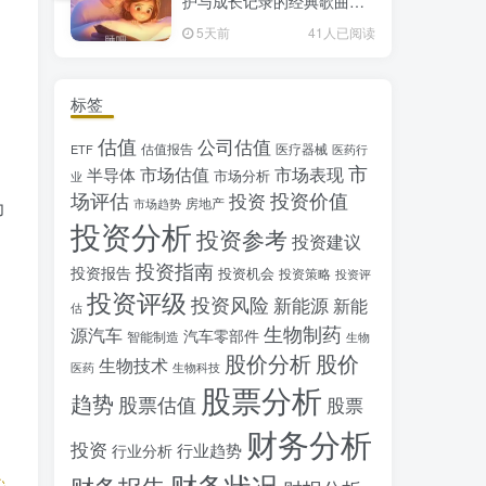
护与成长记录的经典歌曲推
荐
5天前
41人已阅读
标签
估值
公司估值
估值报告
医疗器械
ETF
医药行
市
市场估值
市场表现
半导体
市场分析
业
场评估
投资价值
投资
房地产
市场趋势
力
投资分析
投资参考
投资建议
。
投资指南
投资报告
投资机会
投资策略
投资评
投资评级
投资风险
新能源
新能
估
生物制药
源汽车
汽车零部件
智能制造
生物
股价分析
股价
生物技术
医药
生物科技
股票分析
趋势
股票估值
股票
财务分析
投资
行业趋势
行业分析
财务状况