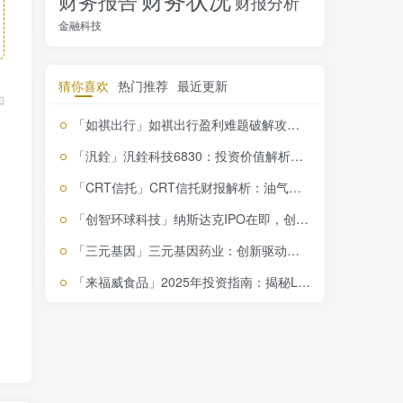
财务报告
财报分析
金融科技
猜你喜欢
热门推荐
最近更新
和
「如祺出行」如祺出行盈利难题破解攻略，搞钱必看！
「汎銓」汎銓科技6830：投资价值解析，市场低估下的潜在机会
「CRT信托」CRT信托财报解析：油气行业挑战下的财务稳健与
「创智环球科技」纳斯达克IPO在即，创智环球科技能否逆风翻盘？
「三元基因」三元基因药业：创新驱动下的生物医药黑马，市场低估下的投资机遇？
「来福威食品」2025年投资指南：揭秘Lifeway Foo