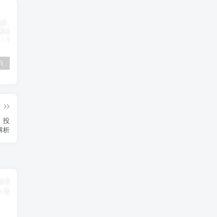
「南极电商」南极电商逆势增长，股价飙升背后的秘密武器！
「大立科技」大立科技投资价值揭秘：红外芯片领军者的市场布局与未来潜力
「拓斯达」拓斯达（300607）：智能制造龙头，未来增长潜力巨大
篇
，投
解析