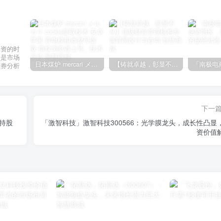
投资的时
不是市场
日本煤炉 mercari メルカリ cookie提取技术 安卓 苹果 雷电模拟器都可提取,指纹浏览器上号。技术支持
【铸就卓越，彰显不凡】顶级财富管理机构专属官网设计与咨询
证券分析
下一
构持股
「激智科技」激智科技300566：光学膜龙头，成长性凸显
资价值