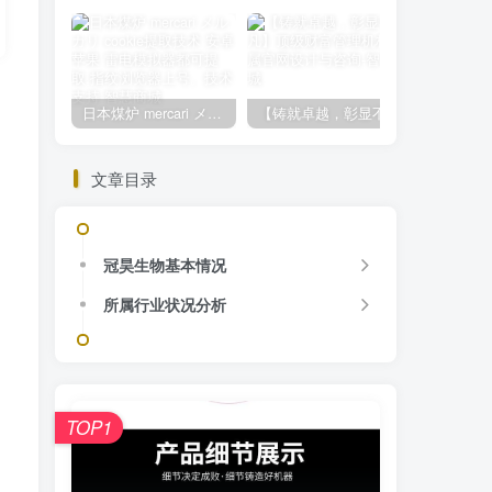
日本煤炉 mercari メルカリ cookie提取技术 安卓 苹果 雷电模拟器都可提取,指纹浏览器上号。技术支持
【铸就卓越，彰显不凡】顶级财富管理机构专属官网设计与咨询
文章目录
冠昊生物基本情况
所属行业状况分析
TOP1