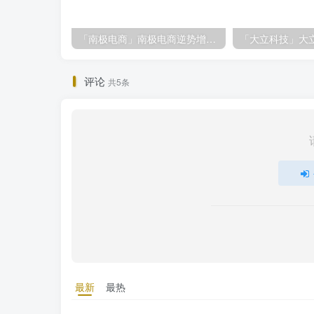
「南极电商」南极电商逆势增长，股价飙升背后的秘密武器！
评论
共5条
最新
最热