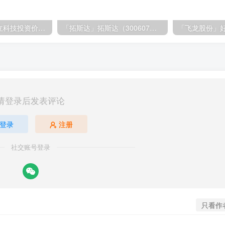
「大立科技」大立科技投资价值揭秘：红外芯片领军者的市场布局与未来潜力
「拓斯达」拓斯达（300607）：智能制造龙头，未来增长潜力巨大
请登录后发表评论
登录
注册
社交账号登录
只看作