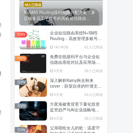
48人已阅读
N+SMS Routing接码权限分配方案：多
店铺多员工子账号的高效短信路由...
经
企业短信路由系统N+SMS
有
TOP2
Routing：高效管理多账号验
证码的专业解决方案
18小时前
42人已阅读
免费在线接码平台与企业短
TOP3
信路由系统对比及应用场景
详解
3天前
39人已阅读
进
深入解析Kainy秋去秋来
TOP4
cover：卧室自录的叶倩文经
典粤语情歌翻唱
4天前
43人已阅读
方星海被查背景下量化投资
TOP5
监管趋严与AI企业战略地位
要
解析
4天前
38人已阅读
父亲唱给女儿的歌：温柔守
TOP6