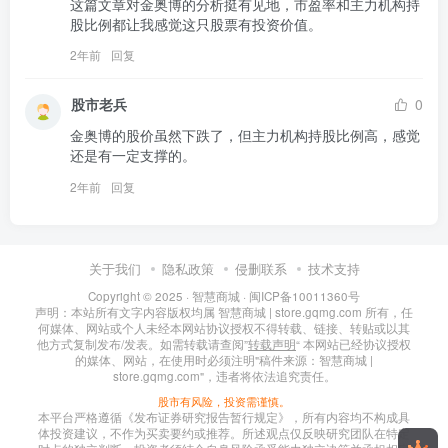
这篇文章对金奥博的分析挺有见地，市盈率和主力机构持
股比例都让我感觉这只股票有投资价值。
2年前
回复
股市老兵
0
金奥博的股价虽然下跌了，但主力机构持股比例高，感觉
还是有一定支撑的。
2年前
回复
关于我们
隐私政策
侵删联系
技术支持
Copyright © 2025 ·
智慧商城
·
闽ICP备10011360号
声明：本站所有文字内容版权均属 智慧商城 | store.gqmg.com 所有，任
何媒体、网站或个人未经本网站协议授权不得转载、链接、转贴或以其
他方式复制发布/发表。如需转载请查阅”
转载声明
“ 本网站已经协议授权
的媒体、网站，在使用时必须注明"稿件来源：智慧商城 |
store.gqmg.com"，违者将依法追究责任。
股市有风险，投资需谨慎。
本平台严格遵循《发布证券研究报告暂行规定》，所有内容均不构成具
体投资建议，不作为买卖要约或推荐。所述观点仅反映研究团队在特定