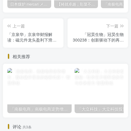
日本煤炉 mercari メルカリ cookie提取技术 安卓 苹果 雷电模拟器都可提取,指纹浏览器上号。技术支持
【铸就卓越，彰显不凡】顶级财富管理机构专属官网设计与咨询
上一篇
下一篇
「京泉华」京泉华财报解
「冠昊生物」冠昊生物
读：磁元件龙头盈利下滑，
300238：创新驱动下的再生
股价弱势下跌，投资评级
医学潜力股，投资价值解析
「卖出」
相关推荐
「南极电商」南极电商逆势增长，股价飙升背后的秘密武器！
「大
评论
共3条