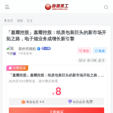
首页
港股
正文
「嘉耀控股」嘉耀控股：纸质包装巨头的新市场开
拓之路，电子烟业务成增长新引擎
股价挖掘机
关注
私信
1年前发布
4
136
5
付费阅读
「嘉耀控股」嘉耀控股：纸质包装巨头的新市场开拓之路，电子烟业务成增长新引擎
此内容为付费阅读，请付费后查看
8
￥
4
免费
黄金会员
￥
钻石会员
立即购买