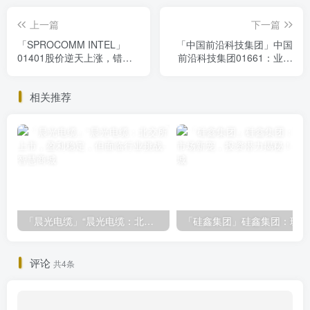
上一篇
下一篇
「SPROCOMM INTEL」
「中国前沿科技集团」中国
01401股价逆天上涨，错过
前沿科技集团01661：业绩
必后悔！
反转+多元化业务，投资价值
凸显
相关推荐
「晨光电缆」“晨光电缆：北交所上市，盈利稳定，但面临行业挑战
「
评论
共4条