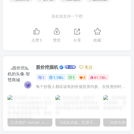
喜欢就支持一下吧
点赞
5
赞赏
分享
收藏
股价挖掘机
关注
1
1.1W+
1
3
91.1W+
每个炒股人都应该有的价值投资内参。在投资的时候，我们把自己看成是企业分析师——而不是市场分析师，也不是宏观经济分析师，更不是证券分析师。
日本煤炉 mercari メルカリ cookie提取技术 安卓 苹果 雷电模拟器都可提取,指纹浏览器上号。技术支持
【铸就卓越，彰显不凡】顶级财富管理机构专属官网设计与咨询