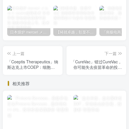
日本煤炉 mercari メルカリ cookie提取技术 安卓 苹果 雷电模拟器都可提取,指纹浏览器上号。技术支持
【铸就卓越，彰显不凡】顶级财富管理机构专属官网设计与咨询
上一篇
下一篇
「Coeptis Therapeutics」纳
「CureVac」错过CureVac，
斯达克上市COEP：细胞疗
你可能失去疫苗革命的投资
法创新巨头，投资价值解析
机遇
相关推荐