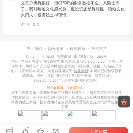
文章分析得很好，但CPOP的财务数据不全，风险太高
了。我对嘻哈文化感兴趣，但投资还是得理性，嘻哈文化
火归火，投资还是得谨慎。
2年前
回复
关于我们
隐私政策
侵删联系
技术支持
Copyright © 2025 ·
智慧商城
·
闽ICP备10011360号
声明：本站所有文字内容版权均属 智慧商城 | store.gqmg.com 所有，任
何媒体、网站或个人未经本网站协议授权不得转载、链接、转贴或以其
他方式复制发布/发表。如需转载请查阅”
转载声明
“ 本网站已经协议授权
的媒体、网站，在使用时必须注明"稿件来源：智慧商城 |
store.gqmg.com"，违者将依法追究责任。
股市有风险，投资需谨慎。
本平台严格遵循《发布证券研究报告暂行规定》，所有内容均不构成具
体投资建议，不作为买卖要约或推荐。所述观点仅反映研究团队在特定
时点的独立判断，投资者须结合自身风险承受能力独立决策并承担相应
后果。
3
7
立即购买