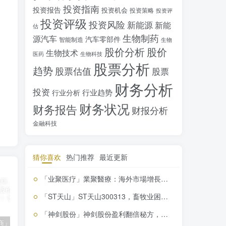
投资指南
投资报告
投资机会
投资策略
投资评
投资评级
投资风险
新能源
新能
估
生物制药
源汽车
汽车零部件
智能制造
生物
股价分析
股价
生物技术
医药
生物科技
股票分析
趋势
股票估值
股票
财务分析
投资
行业趋势
行业分析
财务状况
财务报告
财报分析
金融科技
猜你喜欢
热门推荐
最近更新
「业聚医疗」業聚醫療：海外市場增長迅猛，盈利能力持續提升，投資價值解析
「ST天山」ST天山300313，畜牧业困境求生，退市风险预
「神剑股份」神剑股份盈利翻倍秘方，我不允许你不知道！
「南极电商」南极电商逆势增长，股价飙升背后的秘密武器！
「大立科技」大立科技投资价值揭秘：红外芯片领军者的市场布局与未来潜力
「拓斯达」拓斯达（300607）：智能制造龙头，未来增长潜力巨大