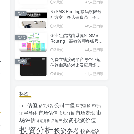
2天前
37人已阅读
N+SMS Routing接码权限分
TOP4
配方案：多店铺多员工子账
号的高效短信路由管理
3天前
48人已阅读
企业短信路由系统N+SMS
TOP5
Routing：高效管理多账号验
证码的专业解决方案
3天前
44人已阅读
免费在线接码平台与企业短
业
TOP6
信路由系统对比及应用场景
的
详解
6天前
41人已阅读
标签
估值
公司估值
估值报告
医疗器械
ETF
医药行
市
市场估值
市场表现
半导体
市场分析
业
场评估
投资价值
投资
房地产
市场趋势
投资分析
和
投资参考
投资建议