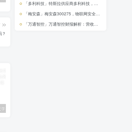
「多利科技」特斯拉供应商多利科技，业绩增长背后的投资价值解析
「梅安森」梅安森300275，物联网安全领域黑马，投资价值解析
「万通智控」万通智控财报解析：营收稳增，智能网联汽车新增长点藏不住了
篇
吗？
「中光学」中光学（002189）投资警示：股价高估风险与未来增长潜力并存
「襄阳轴承」襄阳轴承深度解析：市场炒作下的高风险与潜在价值探