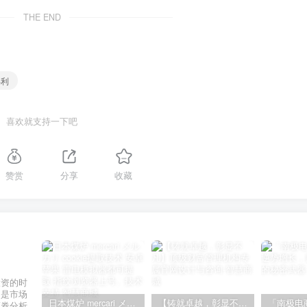
THE END
得利
喜欢就支持一下吧
赞赏
分享
收藏
投资的时
不是市场
日本煤炉 mercari メルカリ cookie提取技术 安卓 苹果 雷电模拟器都可提取,指纹浏览器上号。技术支持
【铸就卓越，彰显不凡】顶级财富管理机构专属官网设计与咨询
证券分析