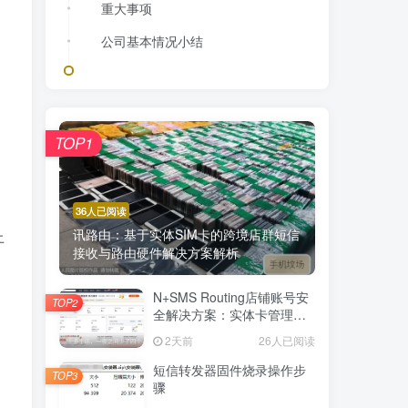
重大事项
公司基本情况小结
TOP1
36人已阅读
讯路由：基于实体SIM卡的跨境店群短信
上
接收与路由硬件解决方案解析
N+SMS Routing店铺账号安
TOP2
全解决方案：实体卡管理与
权限隔离保障隐私
2天前
26人已阅读
短信转发器固件烧录操作步
TOP3
骤