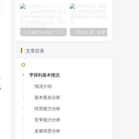
日本煤炉 mercari メルカリ cookie提取技术 安卓 苹果 雷电模拟器都可提取,指纹浏览器上号。技术支持
【铸就卓越，彰显不凡】顶级财富管理机构专属官网设计与咨询
文章目录
亨得利基本情况
际
情况介绍
各
股本股东分析
经营能力分析
竞争能力分析
发展情景分析
。