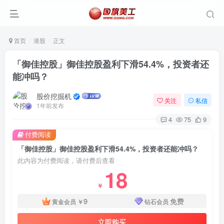
首页
港股
正文
「御佳控股」御佳控股盈利下滑54.4%，投资者还
能冲吗？
股价挖掘机
关注
私信
1年前发布
4
75
9
付费阅读
「御佳控股」御佳控股盈利下滑54.4%，投资者还能冲吗？
此内容为付费阅读，请付费后查看
18
￥
9
免费
黄金会员
￥
钻石会员
立即购买