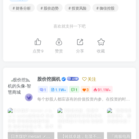
# 财务分析
# 股价趋势
# 投资风险
# 御佳控股
喜欢就支持一下吧
点赞
9
赞赏
分享
收藏
股价挖掘机
关注
1
1.1W+
1
3
91.1W+
每个炒股人都应该有的价值投资内参。在投资的时候，我们把自己看成是企业分析师——而不是市场分析师，也不是宏观经济分析师，更不是证券分析师。
日本煤炉 mercari メルカリ cookie提取技术 安卓 苹果 雷电模拟器都可提取,指纹浏览器上号。技术支持
【铸就卓越，彰显不凡】顶级财富管理机构专属官网设计与咨询