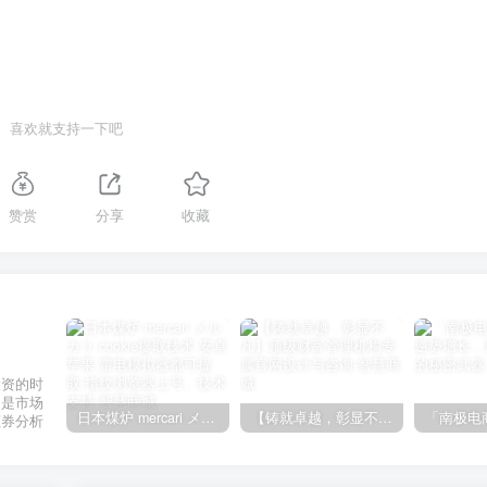
喜欢就支持一下吧
赞赏
分享
收藏
投资的时
不是市场
日本煤炉 mercari メルカリ cookie提取技术 安卓 苹果 雷电模拟器都可提取,指纹浏览器上号。技术支持
【铸就卓越，彰显不凡】顶级财富管理机构专属官网设计与咨询
证券分析