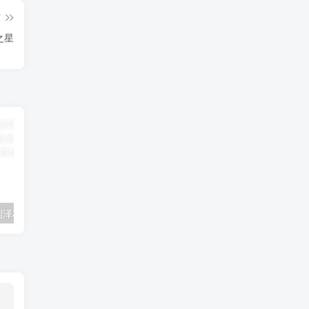
篇
之星
「润泽科技」润泽科技300442，营收翻倍增长，投资价值凸显，错过必后悔！
「新联电子」新联电子（002546）：20%增长背后的投资机会与风险提示