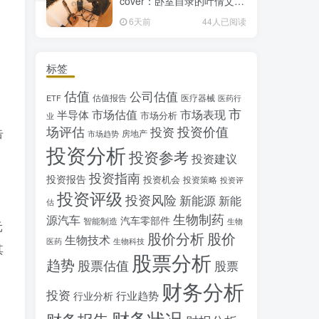
cover：卧室自录的叶倩文经
典粤语情歌翻唱
6天前
44人已阅读
标签
估值
公司估值
估值报告
医疗器械
ETF
医药行
市
市场估值
市场表现
半导体
市场分析
业
场评估
投资价值
投资
告
房地产
市场趋势
投资分析
投资参考
投资建议
投资指南
投资报告
投资机会
投资策略
投资评
投资评级
投资风险
新能源
新能
估
生物制药
源汽车
汽车零部件
智能制造
生物
元
股价分析
股价
生物技术
医药
生物科技
其
股票分析
趋势
股票估值
股票
财务分析
投资
行业趋势
行业分析
财务状况