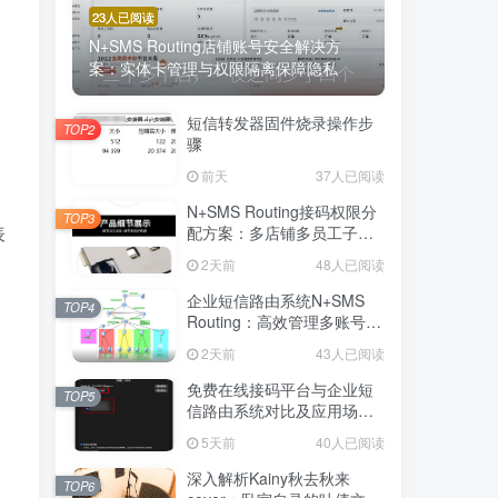
23人已阅读
N+SMS Routing店铺账号安全解决方
案：实体卡管理与权限隔离保障隐私
短信转发器固件烧录操作步
TOP2
骤
前天
37人已阅读
N+SMS Routing接码权限分
TOP3
表
配方案：多店铺多员工子账
号的高效短信路由管理
2天前
48人已阅读
企业短信路由系统N+SMS
TOP4
Routing：高效管理多账号验
证码的专业解决方案
2天前
43人已阅读
免费在线接码平台与企业短
TOP5
信路由系统对比及应用场景
详解
5天前
40人已阅读
深入解析Kainy秋去秋来
TOP6