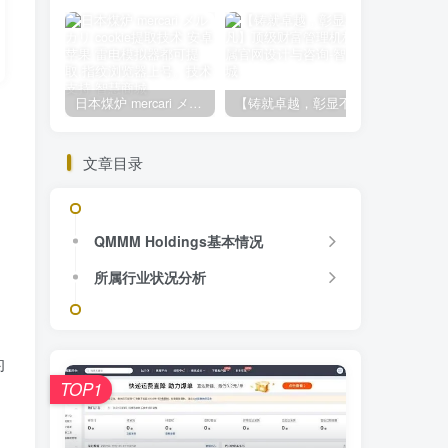
日本煤炉 mercari メルカリ cookie提取技术 安卓 苹果 雷电模拟器都可提取,指纹浏览器上号。技术支持
【铸就卓越，彰显不凡】顶级财富管理机构专属官网设计与咨询
文章目录
QMMM Holdings基本情况
所属行业状况分析
的
TOP1