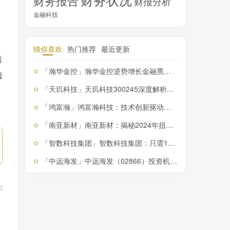
财务报告
财报分析
金融科技
猜你喜欢
热门推荐
最近更新
墙
「瀚华金控」瀚华金控逆势增长金融黑马揭秘
服
「天玑科技」天玑科技300245深度解析：你不看绝对会后悔的IT服务潜力股
「鸿富瀚」鸿富瀚科技：技术创新驱动，消费电子领域领航者，投资
「南亚新材」南亚新材：揭秘2024年扭亏为盈背后的投资机会！
「智数科技集团」智数科技集团：只需1秒钟了解金融科技巨头，市
「中远海发」中远海发（02866）投资机会：股价低估20%，未来增长潜力巨大
和