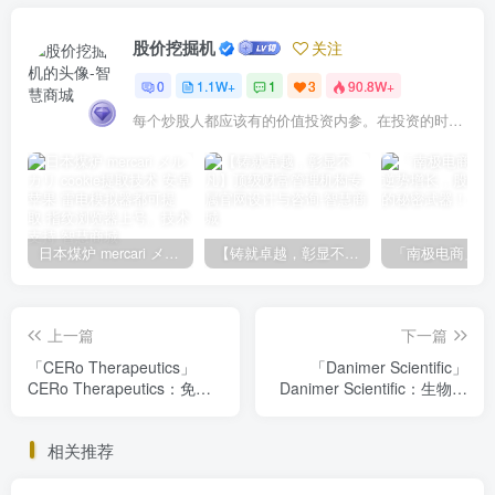
股价挖掘机
关注
0
1.1W+
1
3
90.8W+
每个炒股人都应该有的价值投资内参。在投资的时候，我们把自己看成是企业分析师——而不是市场分析师，也不是宏观经济分析师，更不是证券分析师。
日本煤炉 mercari メルカリ cookie提取技术 安卓 苹果 雷电模拟器都可提取,指纹浏览器上号。技术支持
【铸就卓越，彰显不凡】顶级财富管理机构专属官网设计与咨询
上一篇
下一篇
「CERo Therapeutics」
「Danimer Scientific」
CERo Therapeutics：免疫
Danimer Scientific：生物塑
治疗领域的创新与挑战
料领域的领军者，投资潜力
分析
相关推荐