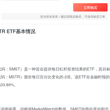
立即购买
您当前未登录！建议登陆后购买，可保存购买订单
t MSTR ETF基本情况
 MSTR ETF（代码：SMST）是一种旨在提供每日杠杆投资结果的ETF，其目
d（纳斯达克代码：MSTR）股价每日百分比变化的-2倍。该ETF在金融时报的
3.89%。
细披露。但根据MarketWatch的数据，SMST的股价变动和交