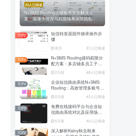
23人已阅读
N+SMS Routing店铺账号安全解决方
案：实体卡管理与权限隔离保障隐私
短信转发器固件烧录操作步
TOP2
骤
前天
37人已阅读
N+SMS Routing接码权限分
TOP3
配方案：多店铺多员工子账
号的高效短信路由管理
2天前
48人已阅读
企业短信路由系统N+SMS
TOP4
Routing：高效管理多账号验
证码的专业解决方案
2天前
43人已阅读
免费在线接码平台与企业短
TOP5
信路由系统对比及应用场景
详解
5天前
40人已阅读
深入解析Kainy秋去秋来
TOP6