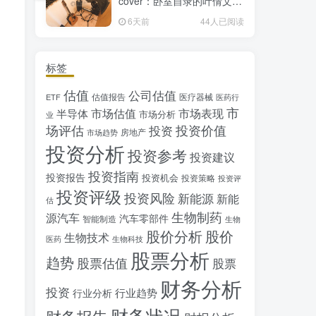
cover：卧室自录的叶倩文经
典粤语情歌翻唱
6天前
44人已阅读
标签
估值
公司估值
估值报告
医疗器械
ETF
医药行
市
市场估值
市场表现
半导体
市场分析
业
场评估
投资价值
投资
房地产
市场趋势
投资分析
投资参考
投资建议
投资指南
投资报告
投资机会
投资策略
投资评
投资评级
投资风险
新能源
新能
估
生物制药
源汽车
汽车零部件
智能制造
生物
股价分析
股价
生物技术
医药
生物科技
股票分析
趋势
股票估值
股票
财务分析
投资
行业趋势
行业分析
财务状况