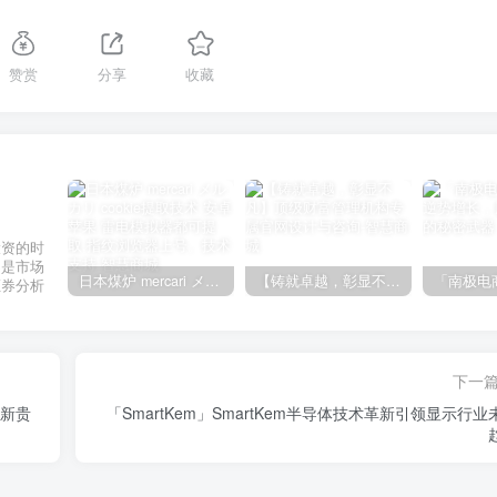
赞赏
分享
收藏
投资的时
不是市场
日本煤炉 mercari メルカリ cookie提取技术 安卓 苹果 雷电模拟器都可提取,指纹浏览器上号。技术支持
【铸就卓越，彰显不凡】顶级财富管理机构专属官网设计与咨询
证券分析
下一
股新贵
「SmartKem」SmartKem半导体技术革新引领显示行业