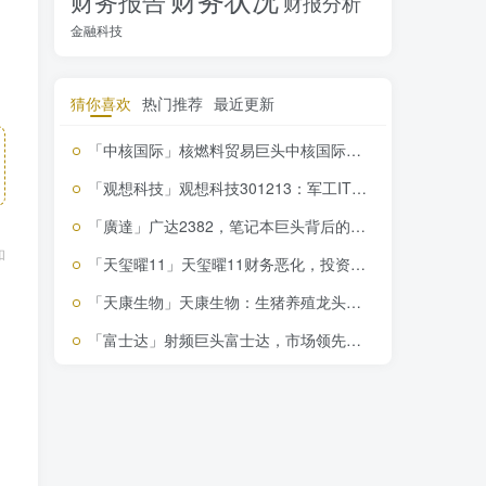
财务报告
财报分析
金融科技
猜你喜欢
热门推荐
最近更新
「中核国际」核燃料贸易巨头中核国际，稳增长背后的投资价值密码
「观想科技」观想科技301213：军工IT黑马，逆势增长的秘密武器
「廣達」广达2382，笔记本巨头背后的投资价值解析，错过必后悔！
和
「天玺曜11」天玺曜11财务恶化，投资需谨慎，揭秘亏损背后的真相
「天康生物」天康生物：生猪养殖龙头，疫苗市场霸主，盈利飙升，
「富士达」射频巨头富士达，市场领先地位能否持续？