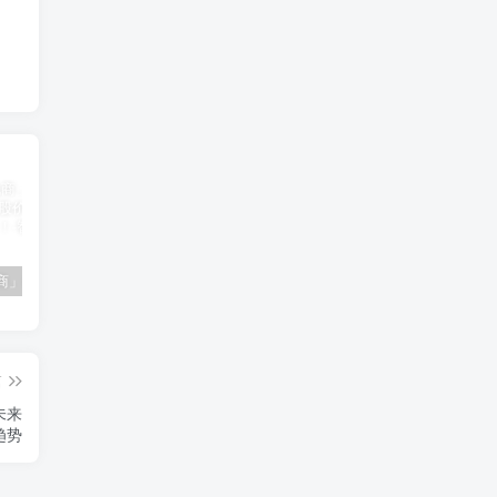
「南极电商」南极电商逆势增长，股价飙升背后的秘密武器！
「大立科技」大立科技投资价值揭秘：红外芯片领军者的市场布局与未来潜力
「拓斯达」拓斯达（300607）：智能制造龙头，未来增长潜力巨大
篇
未来
趋势