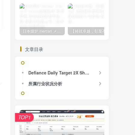
日本煤炉 mercari メルカリ cookie提取技术 安卓 苹果 雷电模拟器都可提取,指纹浏览器上号。技术支持
【铸就卓越，彰显不凡】顶级财富管理机构专属官网设计与咨询
文章目录
Defiance Daily Target 2X Short MSTR ETF基本情况
所属行业状况分析
标
TOP1