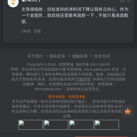
文章很细致，但桂发祥的净利润下降让我有点担心。作为
一个老股民，我觉得还需要再观察一下，不能只看表面数
据。
2年前
回复
关于我们
隐私政策
侵删联系
技术支持
Copyright © 2025 ·
智慧商城
·
闽ICP备10011360号
声明：本站所有文字内容版权均属 智慧商城 | store.gqmg.com 所有，任
何媒体、网站或个人未经本网站协议授权不得转载、链接、转贴或以其
他方式复制发布/发表。如需转载请查阅”
转载声明
“ 本网站已经协议授权
的媒体、网站，在使用时必须注明"稿件来源：智慧商城 |
store.gqmg.com"，违者将依法追究责任。
股市有风险，投资需谨慎。
本平台严格遵循《发布证券研究报告暂行规定》，所有内容均不构成具
体投资建议，不作为买卖要约或推荐。所述观点仅反映研究团队在特定
时点的独立判断，投资者须结合自身风险承受能力独立决策并承担相应
后果。