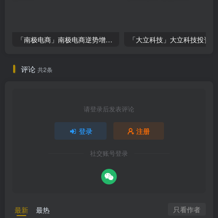
「南极电商」南极电商逆势增长，股价飙升背后的秘密武器！
「大
评论
共2条
请登录后发表评论
登录
注册
社交账号登录
只看作者
最新
最热