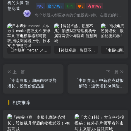
0
1.1W+
1
3
91W+
每个炒股人都应该有的价值投资内参。在投资的时候，我们把自己看成是企业分析师——而不是市场分析师，也不是宏观经济分析师，更不是证券分析师。
日本煤炉 mercari メルカリ cookie提取技术 安卓 苹果 雷电模拟器都可提取,指纹浏览器上号。技术支持
【铸就卓越，彰显不凡】顶级财富管理机构专属官网设计与咨询
上一篇
下一篇
「湖南白银」湖南白银逆势
「中新赛克」中新赛克财报
增长，投资价值凸显
解读：逆势增长or风险预
警？
相关推荐