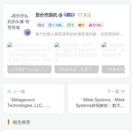
股价挖掘机
关注
0
1.1W+
1
3
91W+
每个炒股人都应该有的价值投资内参。在投资的时候，我们把自己看成是企业分析师——而不是市场分析师，也不是宏观经济分析师，更不是证券分析师。
日本煤炉 mercari メルカリ cookie提取技术 安卓 苹果 雷电模拟器都可提取,指纹浏览器上号。技术支持
【铸就卓越，彰显不凡】顶级财富管理机构专属官网设计与咨询
上一篇
下一篇
「Metagenomi
「Mitek Systems」Mitek
Technologies, LLC」
Systems财报解析：数字身
Metagenomi基因编辑黑科
份验证领域潜力股，投资价
技，投资风向标你不可错
值深度剖析
相关推荐
过！