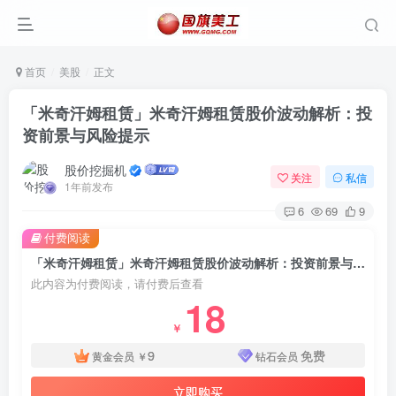
首页
美股
正文
「米奇汗姆租赁」米奇汗姆租赁股价波动解析：投
资前景与风险提示
股价挖掘机
关注
私信
1年前发布
6
69
9
付费阅读
「米奇汗姆租赁」米奇汗姆租赁股价波动解析：投资前景与风险提示
此内容为付费阅读，请付费后查看
18
￥
9
免费
黄金会员
￥
钻石会员
立即购买