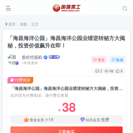
首页
港股
正文
「海昌海洋公园」海昌海洋公园业绩逆转秘方大揭
秘，投资价值飙升在即！
股价挖掘机
关注
私信
1年前发布
3
98
8
付费阅读
「海昌海洋公园」海昌海洋公园业绩逆转秘方大揭秘，投资价值飙升在即！
此内容为付费阅读，请付费后查看
38
￥
19
免费
黄金会员
￥
钻石会员
立即购买