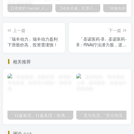
日本煤炉 mercari メルカリ cookie提取技术 安卓 苹果 雷电模拟器都可提取,指纹浏览器上号。技术支持
【铸就卓越，彰显不凡】顶级财富管理机构专属官网设计与咨询
上一篇
下一篇
「瑞丰动力」瑞丰动力盈利
「圣诺医药-B」圣诺医药-
下滑股价高，投资需谨慎！
B：RNAi疗法潜力股，逆势
成长能否持续？
相关推荐
「硅鑫集团」硅鑫集团：玻璃钢市场新宠，投资潜力揭秘！
「晨光电缆」“晨光电缆：北交所上市，盈利稳
评论
共3条