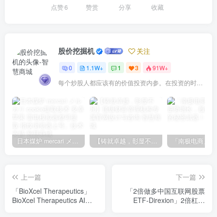
点赞
6
赞赏
分享
收藏
股价挖掘机
关注
0
1.1W+
1
3
91W+
每个炒股人都应该有的价值投资内参。在投资的时候，我们把自己看成是企业分析师——而不是市场分析师，也不是宏观经济分析师，更不是证券分析师。
日本煤炉 mercari メルカリ cookie提取技术 安卓 苹果 雷电模拟器都可提取,指纹浏览器上号。技术支持
【铸就卓越，彰显不凡】顶级财富管理机构专属官网设计与咨询
上一篇
下一篇
「BioXcel Therapeutics」
「2倍做多中国互联网股票
BioXcel Therapeutics AI制
ETF-Direxion」2倍杠杆
药黑马，股价低估90%，投
ETF，中国互联网行业投资