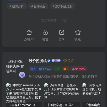
# 投资分析
# 香港物业
# 东方兴业控股
喜欢就支持一下吧
点赞
10
赞赏
分享
收藏
股价挖掘机
关注
1
1.1W+
1
3
91.2W+
每个炒股人都应该有的价值投资内参。在投资的时候，我们把自己看成是企业分析师——而不是市场分析师，也不是宏观经济分析师，更不是证券分析师。
日本煤炉 mercari メルカリ cookie提取技术 安卓 苹果 雷电模拟器都可提取,指纹浏览器上号。技术支持
【铸就卓越，彰显不凡】顶级财富管理机构专属官网设计与咨询