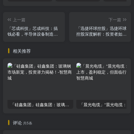
上一篇
下一篇
「芯成科技」芯成科技：搞
「迅捷环球控股」迅捷环球
钱必看，半导体设备制造的
控股深度解析：投资者如何
秘密武器
把握服装行业机遇？
相关推荐
「硅鑫集团」硅鑫集团：玻璃钢市场新宠，投资潜力揭秘！
「晨光电缆」“晨光电缆：北交所上市，盈利稳
评论
共5条