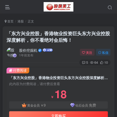
首页
港股
正文
「东方兴业控股」香港物业投资巨头东方兴业控股
深度解析，你不看绝对会后悔！
股价挖掘机
关注
私信
1年前发布
5
64
10
付费阅读
「东方兴业控股」香港物业投资巨头东方兴业控股深度解析，你不看绝对会后悔！
此内容为付费阅读，请付费后查看
18
￥
9
免费
黄金会员
￥
钻石会员
立即购买