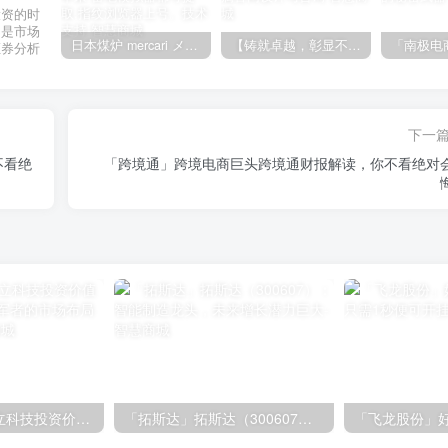
投资的时
不是市场
日本煤炉 mercari メルカリ cookie提取技术 安卓 苹果 雷电模拟器都可提取,指纹浏览器上号。技术支持
【铸就卓越，彰显不凡】顶级财富管理机构专属官网设计与咨询
证券分析
下一
不看绝
「跨境通」跨境电商巨头跨境通财报解读，你不看绝对
「大立科技」大立科技投资价值揭秘：红外芯片领军者的市场布局与未来潜力
「拓斯达」拓斯达（300607）：智能制造龙头，未来增长潜力巨大