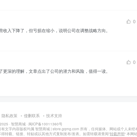
0
营收入下降了，但亏损在缩小，说明公司在调整战略方向。
0
了更深的理解，文章点出了公司的潜力和风险，值得一读。
隐私政策
侵删联系
技术支持
 2025 ·
智慧商城
·
闽ICP备10011360号
文字内容版权均属 智慧商城 | store.gqmg.com 所有，任何媒体、网站或个人未经
不得转载、链接、转贴或以其他方式复制发布/发表。如需转载请查阅”
转载声明
“ 本网