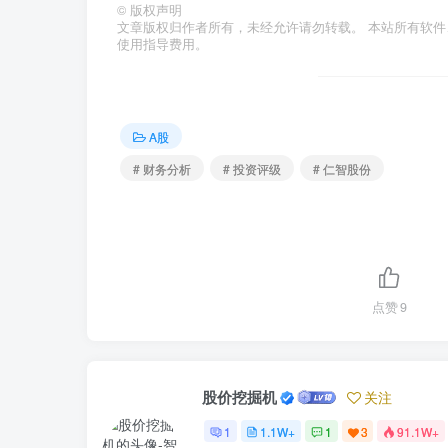
©
版权声明
文章版权归作者所有，未经允许请勿转载。 本站所有软
使用指导费用。
A股
# 财务分析
# 投资评级
# 仁智股份
点赞
9
股价挖掘机
关注
1
1.1W+
1
3
91.1W+