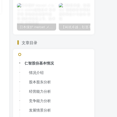
日本煤炉 mercari メルカリ cookie提取技术 安卓 苹果 雷电模拟器都可提取,指纹浏览器上号。技术支持
【铸就卓越，彰显不凡】顶级财富管理机构专属官网设计与咨询
文章目录
仁智股份基本情况
情况介绍
股本股东分析
经营能力分析
竞争能力分析
发展情景分析