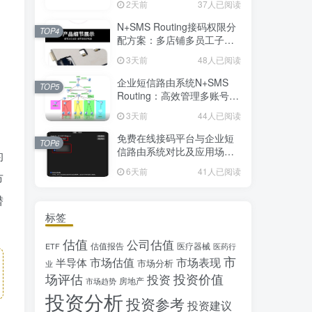
2天前
37人已阅读
N+SMS Routing接码权限分
TOP4
配方案：多店铺多员工子账
号的高效短信路由管理
3天前
48人已阅读
企业短信路由系统N+SMS
TOP5
Routing：高效管理多账号验
证码的专业解决方案
3天前
44人已阅读
免费在线接码平台与企业短
TOP6
信路由系统对比及应用场景
的
详解
6天前
41人已阅读
市
潜
标签
估值
公司估值
估值报告
医疗器械
ETF
医药行
市
市场估值
市场表现
半导体
市场分析
业
场评估
投资价值
投资
房地产
市场趋势
投资分析
投资参考
投资建议