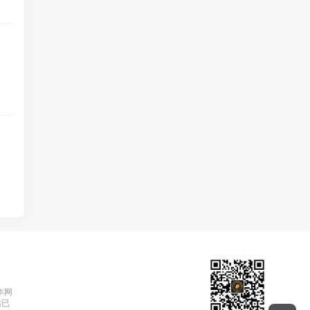
本网
站已