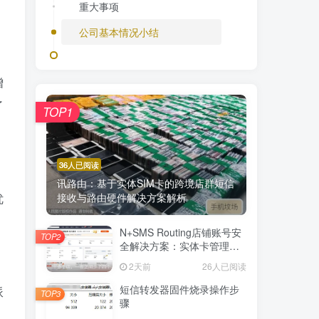
重大事项
公司基本情况小结
增
了
TOP1
36人已阅读
讯路由：基于实体SIM卡的跨境店群短信
接收与路由硬件解决方案解析
优
N+SMS Routing店铺账号安
TOP2
全解决方案：实体卡管理与
权限隔离保障隐私
2天前
26人已阅读
短信转发器固件烧录操作步
派
TOP3
骤