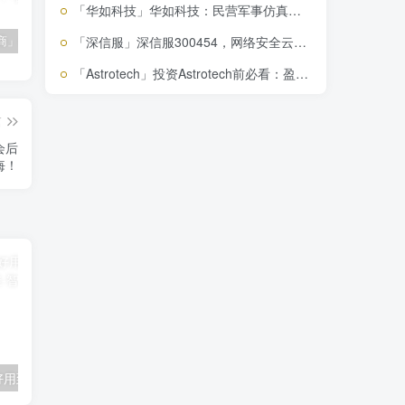
「华如科技」华如科技：民营军事仿真领先者，盈利下滑背后的投资价值解析
「南极电商」南极电商逆势增长，股价飙升背后的秘密武器！
「大立科技」大立科技投资价值揭秘：红外芯片领军者的市场布局与未来潜力
「拓斯达」拓斯达（300607）：智能制造龙头，未来增长潜力巨大
「深信服」深信服300454，网络安全云计算双驱动，盈利难题待解
「Astrotech」投资Astrotech前必看：盈利难题与成长潜力解析
篇
会后
悔！
「飞龙股份」好用到哭飞龙股份只需1秒便可开挂
「群光」群光電子：揭秘電子零組件市場的投資機會与風險！