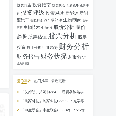
投资指南
投资报告
投资机会
投资策略
投资评
和
投资评级
投资风险
新能源
新能
估
生物制药
源汽车
汽车零部件
智能制造
生物
股价分析
股价
生物技术
医药
生物科技
股票分析
趋势
股票估值
股票
财务分析
投资
行业趋势
行业分析
财务状况
财务报告
财报分析
金融科技
猜你喜欢
热门推荐
最近更新
「艾姆勒」艾姆勒2241：逆變器散熱模組市場霸主，投資價值顯著，你不可錯過的機會！
「昀冢科技」昀冢科技688260：光学零部件创新领导者，盈利挑战下的增长潜力
「中生联合」中生联合(03332)：15%增长潜力，投资机会分析