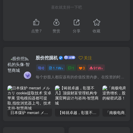
喜欢就支持一下吧
点赞
7
赞赏
分享
收藏
股价挖掘机
关注
0
1.1W+
1
3
91W+
每个炒股人都应该有的价值投资内参。在投资的时候，我们把自己看成是企业分析师——而不是市场分析师，也不是宏观经济分析师，更不是证券分析师。
日本煤炉 mercari メルカリ cookie提取技术 安卓 苹果 雷电模拟器都可提取,指纹浏览器上号。技术支持
【铸就卓越，彰显不凡】顶级财富管理机构专属官网设计与咨询