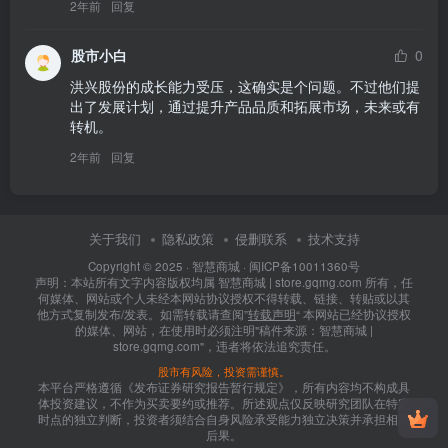
2年前
回复
股市小白
0
洪兴股份的成长能力受压，这确实是个问题。不过他们提
出了发展计划，通过提升产品品质和拓展市场，未来或有
转机。
2年前
回复
关于我们
隐私政策
侵删联系
技术支持
Copyright © 2025 ·
智慧商城
·
闽ICP备10011360号
声明：本站所有文字内容版权均属 智慧商城 | store.gqmg.com 所有，任
何媒体、网站或个人未经本网站协议授权不得转载、链接、转贴或以其
他方式复制发布/发表。如需转载请查阅”
转载声明
“ 本网站已经协议授权
的媒体、网站，在使用时必须注明"稿件来源：智慧商城 |
store.gqmg.com"，违者将依法追究责任。
股市有风险，投资需谨慎。
本平台严格遵循《发布证券研究报告暂行规定》，所有内容均不构成具
体投资建议，不作为买卖要约或推荐。所述观点仅反映研究团队在特定
时点的独立判断，投资者须结合自身风险承受能力独立决策并承担相应
后果。