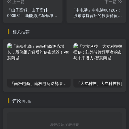
上一篇
下一篇
「山子高科」山子高科
「中电港」中电港001287：
000981：新能源汽车领域黑
股东减持背后的投资价值解
马，投资前景揭秘
析
相关推荐
「南极电商」南极电商逆势增长，股价飙升背后的秘密武器！
「大
评论
共6条
请登录后发表评论