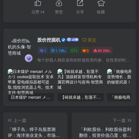
点赞
14
赞赏
分享
收藏
股价挖掘机
关注
1
1.1W+
1
3
90.9W+
每个炒股人都应该有的价值投资内参。在投资的时候，我们把自己看成是企业分析师——而不是市场分析师，也不是宏观经济分析师，更不是证券分析师。
日本煤炉 mercari メルカリ cookie提取技术 安卓 苹果 雷电模拟器都可提取,指纹浏览器上号。技术支持
【铸就卓越，彰显不凡】顶级财富管理机构专属官网设计与咨询
上一篇
下一篇
「獐子岛」獐子岛股票测
「利欧股份」利欧股份盈利
评：海洋渔业龙头，市场信
翻倍，投资价值凸显，你不