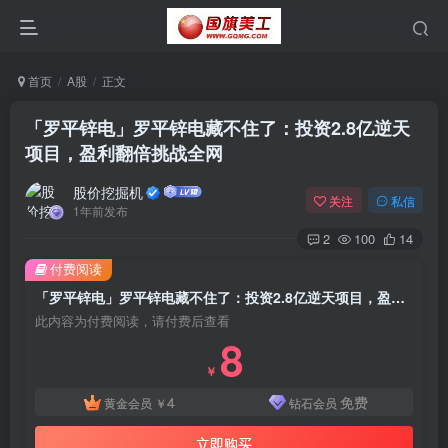
首页
A股
正文
「罗平锌电」罗平锌电藏不住了：投资2.8亿逆天
项目，盈利翻倍挑战全网
股价挖掘机
关注
私信
1年前发布
2
100
14
付费阅读
「罗平锌电」罗平锌电藏不住了：投资2.8亿逆天项目，盈利翻倍挑战全网
此内容为付费阅读，请付费后查看
8
￥
4
免费
黄金会员
￥
钻石会员
立即购买