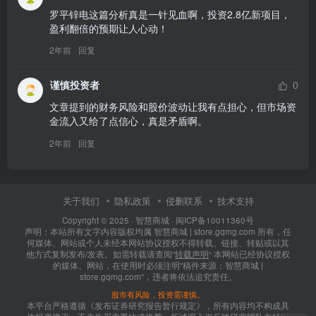
罗平锌电这篇分析真是一针见血啊，投资2.8亿新项目，
盈利翻倍的预期让人心动！
2年前
回复
谨慎投资者
0
文章提到的财务风险和股价波动让我有点担心，但市场资
金流入又给了点信心，真是矛盾啊。
2年前
回复
关于我们
隐私政策
侵删联系
技术支持
Copyright © 2025 ·
智慧商城
·
闽ICP备10011360号
声明：本站所有文字内容版权均属 智慧商城 | store.gqmg.com 所有，任
何媒体、网站或个人未经本网站协议授权不得转载、链接、转贴或以其
他方式复制发布/发表。如需转载请查阅”
转载声明
“ 本网站已经协议授权
的媒体、网站，在使用时必须注明"稿件来源：智慧商城 |
store.gqmg.com"，违者将依法追究责任。
股市有风险，投资需谨慎。
本平台严格遵循《发布证券研究报告暂行规定》，所有内容均不构成具