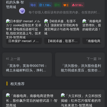
0
1.1W+
1
3
91W+
每个炒股人都应该有的价值投资内参。在投资的时候，我们把自己看成是企业分析师——而不是市场分析师，也不是宏观经济分析师，更不是证券分析师。
日本煤炉 mercari メルカリ cookie提取技术 安卓 苹果 雷电模拟器都可提取,指纹浏览器上号。技术支持
【铸就卓越，彰显不凡】顶级财富管理机构专属官网设计与咨询
上一篇
下一篇
「英洛华」英洛华000795：
「洪兴股份」洪兴股份盈利
稀土永磁材料巨头，净利润
能力弱成长受压，投资价值
翻倍增长，投资价值凸显
如何判断？
相关推荐