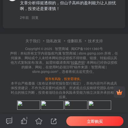
文章分析得挺透彻的，但山子高科的盈利能力让人担忧
啊，投资还是要谨慎！
2年前
回复
关于我们
隐私政策
侵删联系
技术支持
Copyright © 2025 ·
智慧商城
·
闽ICP备10011360号
声明：本站所有文字内容版权均属 智慧商城 | store.gqmg.com 所有，任
何媒体、网站或个人未经本网站协议授权不得转载、链接、转贴或以其
他方式复制发布/发表。如需转载请查阅”
转载声明
“ 本网站已经协议授权
的媒体、网站，在使用时必须注明"稿件来源：智慧商城 |
store.gqmg.com"，违者将依法追究责任。
股市有风险，投资需谨慎。
本平台严格遵循《发布证券研究报告暂行规定》，所有内容均不构成具
体投资建议，不作为买卖要约或推荐。所述观点仅反映研究团队在特定
时点的独立判断，投资者须结合自身风险承受能力独立决策并承担相应
后果。
6
8
立即购买