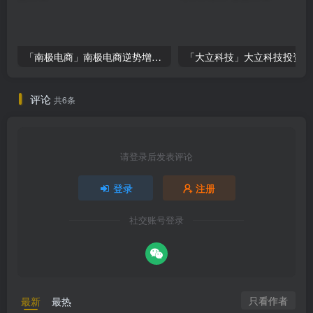
「南极电商」南极电商逆势增长，股价飙升背后的秘密武器！
「大
评论
共6条
请登录后发表评论
登录
注册
社交账号登录
只看作者
最新
最热