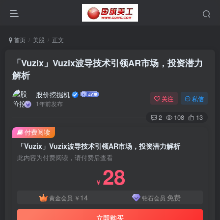
首页
美股
正文
「Vuzix」Vuzix波导技术引领AR市场，投资潜力
解析
股价挖掘机
关注
私信
1年前发布
2
108
13
付费阅读
「Vuzix」Vuzix波导技术引领AR市场，投资潜力解析
此内容为付费阅读，请付费后查看
28
￥
14
免费
黄金会员
￥
钻石会员
立即购买