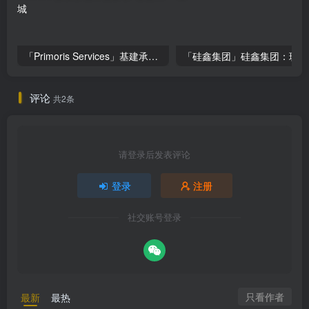
「Primoris Services」基建承包巨头Primoris Services，盈利增长11.4%，投资价值深度解析
「
评论
共2条
请登录后发表评论
登录
注册
社交账号登录
只看作者
最新
最热