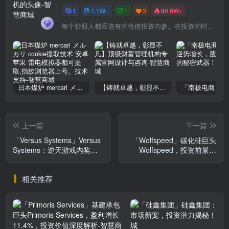
1
1.1W+
1
3
90.9W+
每个炒股人都应该有的价值投资内参。在投资的时候，我们把自己看成是企业分析师——而不是市场分析师，也不是宏观经济分析师，更不是证券分析师。
日本煤炉 mercari メルカリ cookie提取技术 安卓 苹果 雷电模拟器都可提取,指纹浏览器上号。技术支持
【铸就卓越，彰显不凡】顶级财富管理机构专属官网设计与咨询
上一篇
下一篇
「Versus Systems」Versus
「Wolfspeed」碳化硅巨头
Systems：逆天游戏内奖励
Wolfspeed，投资前景解
平台，你不看绝对会后悔！
析，错过等十年！
相关推荐