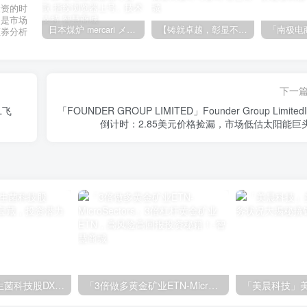
投资的时
不是市场
日本煤炉 mercari メルカリ cookie提取技术 安卓 苹果 雷电模拟器都可提取,指纹浏览器上号。技术支持
【铸就卓越，彰显不凡】顶级财富管理机构专属官网设计与咨询
证券分析
下一
OL飞
「FOUNDER GROUP LIMITED」Founder Group Limited
倒计时：2.85美元价格捡漏，市场低估太阳能巨
「益生科技」益生菌科技股DXF，市场低估的宝藏，投资潜力解析
「3倍做多黄金矿业ETN-MicroSectors」3倍杠杆黄金矿业ETN，高风险高回报投资秘籍！