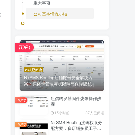
重大事项
公司基本情况小结
代
TOP1
23人已阅读
N+SMS Routing店铺账号安全解决方
案：实体卡管理与权限隔离保障隐私
短信转发器固件烧录操作步
TOP2
骤
15小时前
37人已阅读
N+SMS Routing接码权限分
TOP3
配方案：多店铺多员工子账
号的高效短信路由管理