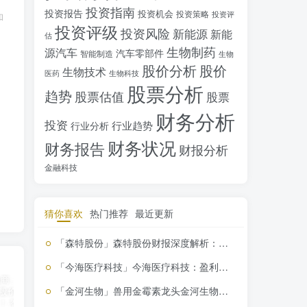
投资指南
投资报告
投资机会
投资策略
投资评
和
投资评级
投资风险
新能源
新能
估
生物制药
源汽车
汽车零部件
智能制造
生物
股价分析
股价
生物技术
医药
生物科技
股票分析
趋势
股票估值
股票
财务分析
投资
行业趋势
行业分析
财务状况
财务报告
财报分析
金融科技
猜你喜欢
热门推荐
最近更新
「森特股份」森特股份财报深度解析：环保建筑一体化能否逆转业绩
「今海医疗科技」今海医疗科技：盈利波动下的投资价值探秘
「金河生物」兽用金霉素龙头金河生物，技术创新驱动发展，投资价