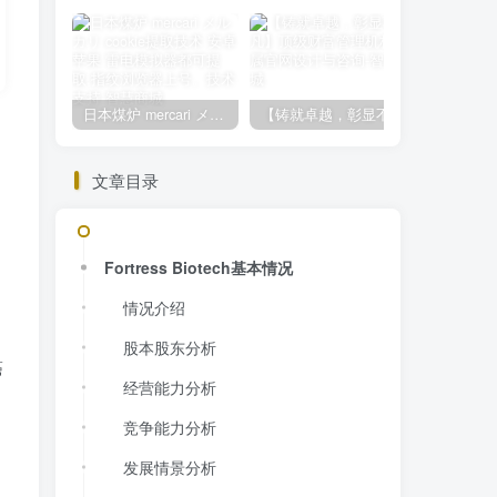
日本煤炉 mercari メルカリ cookie提取技术 安卓 苹果 雷电模拟器都可提取,指纹浏览器上号。技术支持
【铸就卓越，彰显不凡】顶级财富管理机构专属官网设计与咨询
文章目录
Fortress Biotech基本情况
情况介绍
，
股本股东分析
癌
经营能力分析
竞争能力分析
发展情景分析