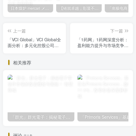
日本煤炉 mercari メルカリ cookie提取技术 安卓 苹果 雷电模拟器都可提取,指纹浏览器上号。技术支持
【铸就卓越，彰显不凡】顶级财富管理机构专属官网设计与咨询
上一篇
下一篇
「VCI Global」VCI Global全
「1药网」1药网深度分析：
面分析：多元化控股公司的
盈利能力提升与市场竞争挑
投资潜力与风险
战并存
相关推荐
「群光」群光電子：揭秘電子零組件市場的投資機會与風險！
「Primoris Ser
评论
共1条