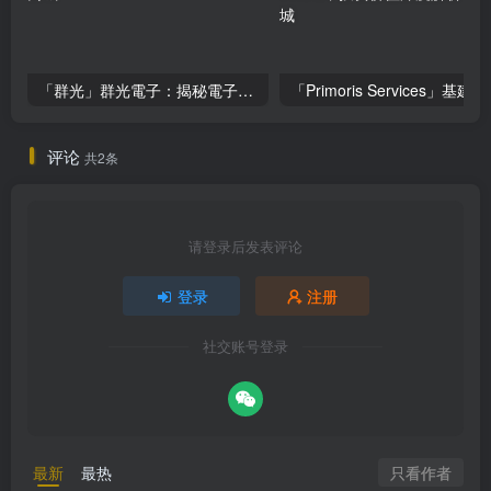
「群光」群光電子：揭秘電子零組件市場的投資機會与風險！
「Primoris Ser
评论
共2条
请登录后发表评论
登录
注册
社交账号登录
只看作者
最新
最热