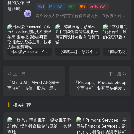
1
1.1W+
1
3
90.8W+
每个炒股人都应该有的价值投资内参。在投资的时候，我们把自己看成是企业分析师——而不是市场分析师，也不是宏观经济分析师，更不是证券分析师。
日本煤炉 mercari メルカリ cookie提取技术 安卓 苹果 雷电模拟器都可提取,指纹浏览器上号。技术支持
【铸就卓越，彰显不凡】顶级财富管理机构专属官网设计与咨询
上一篇
下一篇
「Mynd AI」Mynd AI公司全
「Procaps」Procaps Group
面分析：市值、股东、经
全面分析：制药巨头的发展
营、竞争、发展前景及财务
前景与投资价值
状况
相关推荐