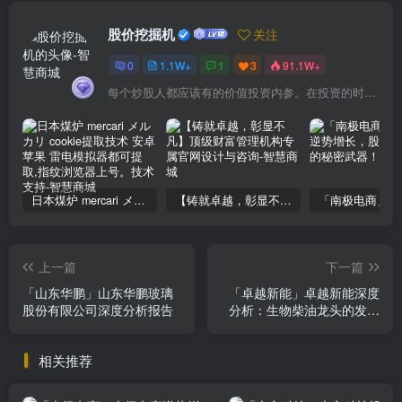
股价挖掘机
关注
0
1.1W+
1
3
91.1W+
每个炒股人都应该有的价值投资内参。在投资的时候，我们把自己看成是企业分析师——而不是市场分析师，也不是宏观经济分析师，更不是证券分析师。
日本煤炉 mercari メルカリ cookie提取技术 安卓 苹果 雷电模拟器都可提取,指纹浏览器上号。技术支持
【铸就卓越，彰显不凡】顶级财富管理机构专属官网设计与咨询
上一篇
下一篇
「山东华鹏」山东华鹏玻璃
「卓越新能」卓越新能深度
股份有限公司深度分析报告
分析：生物柴油龙头的发展
前景与投资价值
相关推荐