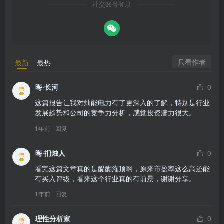
社交账号登录
只看作者
最新
最热
晦·长河
0
这篇报告让我对灿能电力有了更深入的了解，特别是行业
发展趋势和公司的竞争力分析，感觉投资潜力很大。
1年前
回复
晦·扪烛人
0
看完这篇文章真的是醍醐灌顶啊，原来市盈率这么高还能
有买入评级，看来这个行业真的有前景，谢谢分享。
1年前
回复
理性分析家
0