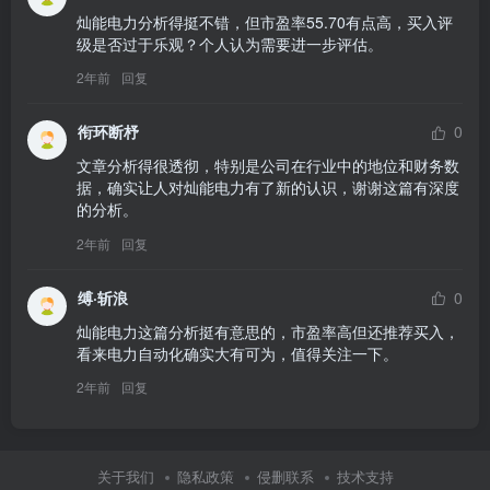
灿能电力分析得挺不错，但市盈率55.70有点高，买入评
级是否过于乐观？个人认为需要进一步评估。
2年前
回复
衔环断杼
0
文章分析得很透彻，特别是公司在行业中的地位和财务数
据，确实让人对灿能电力有了新的认识，谢谢这篇有深度
的分析。
2年前
回复
缚·斩浪
0
灿能电力这篇分析挺有意思的，市盈率高但还推荐买入，
看来电力自动化确实大有可为，值得关注一下。
2年前
回复
关于我们
隐私政策
侵删联系
技术支持