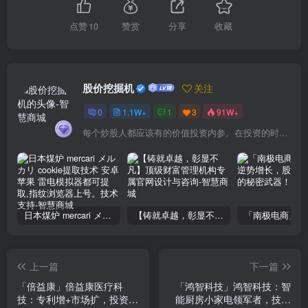
点赞
10
赞赏
分享
收藏
股价挖掘机
关注
0
1.1W+
1
3
91W+
每个炒股人都应该有的价值投资内参。在投资的时候，我们把自己看成是企业分析师——而不是市场分析师，也不是宏观经济分析师，更不是证券分析师。
日本煤炉 mercari メルカリ cookie提取技术 安卓 苹果 雷电模拟器都可提取,指纹浏览器上号。技术支持
【铸就卓越，彰显不凡】顶级财富管理机构专属官网设计与咨询
上一篇
下一篇
「倍益康」倍益康医疗科
「鸿智科技」鸿智科技：智
技：专利增+市场扩，投资价
能厨房小家电领军者，技术