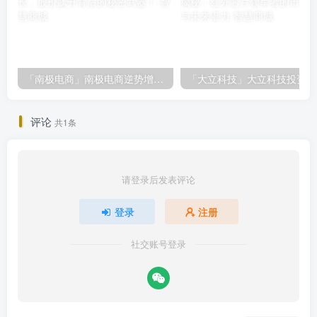
「南极电商」南极电商逆势增长，股价飙升背后的秘密武器！
「大
评论
共1条
请登录后发表评论
登录
注册
社交账号登录