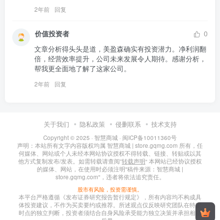
2年前
回复
价值投资者
0
文章分析得头头是道，美盈森确实有投资潜力。净利润翻
倍，经营效率提升，公司未来发展令人期待。感谢分析，
帮我更全面地了解了这家公司。
2年前
回复
关于我们
隐私政策
侵删联系
技术支持
Copyright © 2025 ·
智慧商城
·
闽ICP备10011360号
声明：本站所有文字内容版权均属 智慧商城 | store.gqmg.com 所有，任
何媒体、网站或个人未经本网站协议授权不得转载、链接、转贴或以其
他方式复制发布/发表。如需转载请查阅”
转载声明
“ 本网站已经协议授权
的媒体、网站，在使用时必须注明"稿件来源：智慧商城 |
store.gqmg.com"，违者将依法追究责任。
股市有风险，投资需谨慎。
本平台严格遵循《发布证券研究报告暂行规定》，所有内容均不构成具
体投资建议，不作为买卖要约或推荐。所述观点仅反映研究团队在特定
时点的独立判断，投资者须结合自身风险承受能力独立决策并承担相应