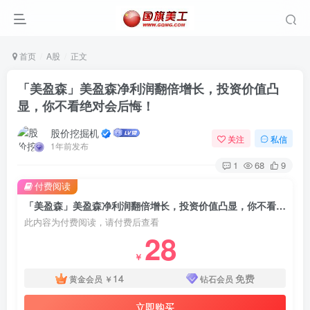
首页
A股
正文
「美盈森」美盈森净利润翻倍增长，投资价值凸
显，你不看绝对会后悔！
股价挖掘机
关注
私信
1年前发布
1
68
9
付费阅读
「美盈森」美盈森净利润翻倍增长，投资价值凸显，你不看绝对会后悔！
此内容为付费阅读，请付费后查看
28
￥
14
免费
黄金会员
￥
钻石会员
立即购买