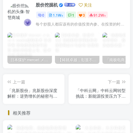
股价挖掘机
关注
0
1.1W+
1
3
91.2W+
每个炒股人都应该有的价值投资内参。在投资的时候，我们把自己看成是企业分析师——而不是市场分析师，也不是宏观经济分析师，更不是证券分析师。
日本煤炉 mercari メルカリ cookie提取技术 安卓 苹果 雷电模拟器都可提取,指纹浏览器上号。技术支持
【铸就卓越，彰显不凡】顶级财富管理机构专属官网设计与咨询
上一篇
下一篇
「兆新股份」兆新股份深度
「中科云网」中科云网转型
解析：逆势增长的秘密与投
挑战：新能源投资压力下的
资风险全揭露
财务风险解析
相关推荐