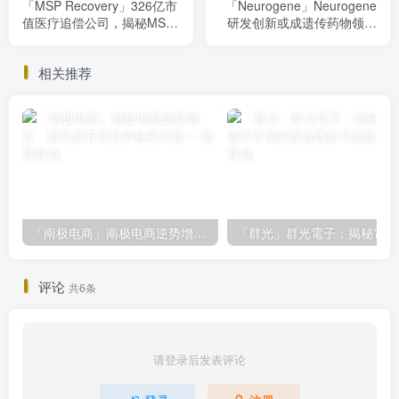
「MSP Recovery」326亿市
「Neurogene」Neurogene
值医疗追偿公司，揭秘MSP
研发创新或成遗传药物领域
Recovery的投资价值与风险
黑马，投资潜力解析
相关推荐
「南极电商」南极电商逆势增长，股价飙升背后的秘密武器！
「
评论
共6条
请登录后发表评论