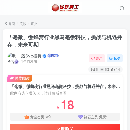
首页
美股
正文
「毫微」微蜂窝行业黑马毫微科技，挑战与机遇并
存，未来可期
股价挖掘机
关注
私信
1年前发布
6
60
14
付费阅读
「毫微」微蜂窝行业黑马毫微科技，挑战与机遇并存，未来可期
此内容为付费阅读，请付费后查看
18
￥
9
免费
黄金会员
￥
钻石会员
立即购买