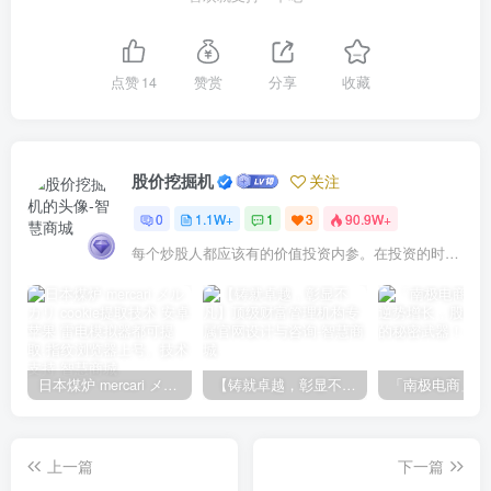
点赞
14
赞赏
分享
收藏
股价挖掘机
关注
0
1.1W+
1
3
90.9W+
每个炒股人都应该有的价值投资内参。在投资的时候，我们把自己看成是企业分析师——而不是市场分析师，也不是宏观经济分析师，更不是证券分析师。
日本煤炉 mercari メルカリ cookie提取技术 安卓 苹果 雷电模拟器都可提取,指纹浏览器上号。技术支持
【铸就卓越，彰显不凡】顶级财富管理机构专属官网设计与咨询
上一篇
下一篇