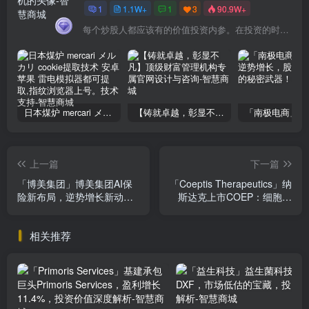
1
1.1W+
1
3
90.9W+
每个炒股人都应该有的价值投资内参。在投资的时候，我们把自己看成是企业分析师——而不是市场分析师，也不是宏观经济分析师，更不是证券分析师。
日本煤炉 mercari メルカリ cookie提取技术 安卓 苹果 雷电模拟器都可提取,指纹浏览器上号。技术支持
【铸就卓越，彰显不凡】顶级财富管理机构专属官网设计与咨询
上一篇
下一篇
「博美集团」博美集团AI保
「Coeptis Therapeutics」纳
险新布局，逆势增长新动
斯达克上市COEP：细胞疗
力，秘方在手必看！
法创新巨头，投资价值解析
相关推荐