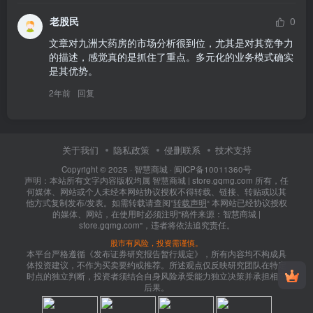
老股民
0
文章对九洲大药房的市场分析很到位，尤其是对其竞争力
的描述，感觉真的是抓住了重点。多元化的业务模式确实
是其优势。
2年前
回复
关于我们
隐私政策
侵删联系
技术支持
Copyright © 2025 ·
智慧商城
·
闽ICP备10011360号
声明：本站所有文字内容版权均属 智慧商城 | store.gqmg.com 所有，任
何媒体、网站或个人未经本网站协议授权不得转载、链接、转贴或以其
他方式复制发布/发表。如需转载请查阅”
转载声明
“ 本网站已经协议授权
的媒体、网站，在使用时必须注明"稿件来源：智慧商城 |
store.gqmg.com"，违者将依法追究责任。
股市有风险，投资需谨慎。
本平台严格遵循《发布证券研究报告暂行规定》，所有内容均不构成具
体投资建议，不作为买卖要约或推荐。所述观点仅反映研究团队在特定
时点的独立判断，投资者须结合自身风险承受能力独立决策并承担相应
后果。