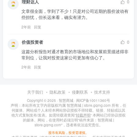
理财达人
0
文章很全面，学到了不少！只是对公司近期的股价波动有
些担忧，但长远来看，确实有潜力。
2年前
回复
价值投资者
0
这篇分析报告对通才教育的市场地位和发展前景描述得非
常到位，让我对投资这家公司更加有信心了。
2年前
回复
关于我们
隐私政策
侵删联系
技术支持
Copyright © 2025 ·
智慧商城
·
闽ICP备10011360号
声明：本站所有文字内容版权均属 智慧商城 | store.gqmg.com 所有，任
何媒体、网站或个人未经本网站协议授权不得转载、链接、转贴或以其
他方式复制发布/发表。如需转载请查阅”
转载声明
“ 本网站已经协议授权
的媒体、网站，在使用时必须注明"稿件来源：智慧商城 |
store.gqmg.com"，违者将依法追究责任。
股市有风险，投资需谨慎。