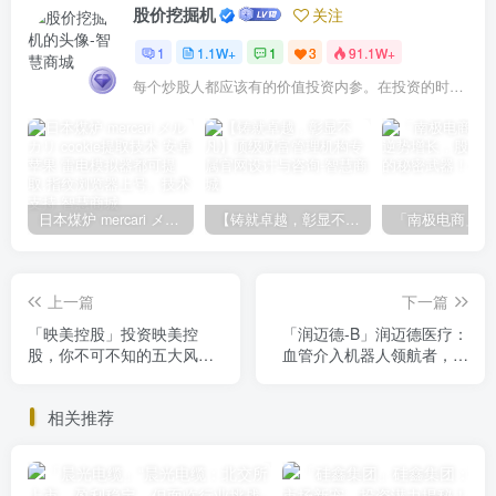
股价挖掘机
关注
1
1.1W+
1
3
91.1W+
每个炒股人都应该有的价值投资内参。在投资的时候，我们把自己看成是企业分析师——而不是市场分析师，也不是宏观经济分析师，更不是证券分析师。
日本煤炉 mercari メルカリ cookie提取技术 安卓 苹果 雷电模拟器都可提取,指纹浏览器上号。技术支持
【铸就卓越，彰显不凡】顶级财富管理机构专属官网设计与咨询
上一篇
下一篇
「映美控股」投资映美控
「润迈德-B」润迈德医疗：
股，你不可不知的五大风险
血管介入机器人领航者，盈
提示
利逆袭在即？
相关推荐