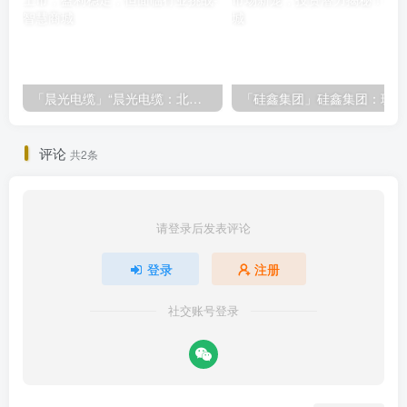
「晨光电缆」“晨光电缆：北交所上市，盈利稳定，但面临行业挑战
「
评论
共2条
请登录后发表评论
登录
注册
社交账号登录