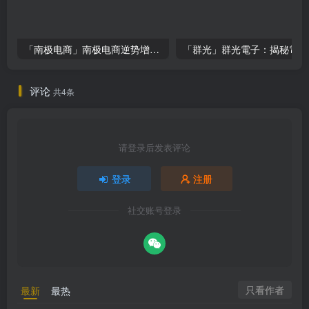
「南极电商」南极电商逆势增长，股价飙升背后的秘密武器！
「
评论
共4条
请登录后发表评论
登录
注册
社交账号登录
只看作者
最新
最热