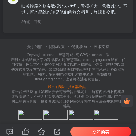
映美控股的财务数据让人担忧，亏损扩大，营收减少。不
过，新产品线也许是他们的救命稻草，静观其变吧。
2年前
回复
关于我们
隐私政策
侵删联系
技术支持
Copyright © 2025 ·
智慧商城
·
闽ICP备10011360号
声明：本站所有文字内容版权均属 智慧商城 | store.gqmg.com 所有，任
何媒体、网站或个人未经本网站协议授权不得转载、链接、转贴或以其
他方式复制发布/发表。如需转载请查阅”
转载声明
“ 本网站已经协议授权
的媒体、网站，在使用时必须注明"稿件来源：智慧商城 |
store.gqmg.com"，违者将依法追究责任。
股市有风险，投资需谨慎。
本平台严格遵循《发布证券研究报告暂行规定》，所有内容均不构成具
体投资建议，不作为买卖要约或推荐。所述观点仅反映研究团队在特定
时点的独立判断，投资者须结合自身风险承受能力独立决策并承担相应
后果。
4
5
立即购买