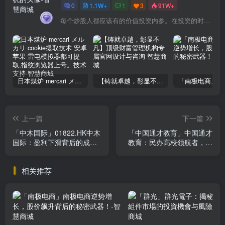
0
1.1W+
1
3
91W+
每个炒股人都应该有的价值投资内参。在投资的时候，我们把自己看成是企业分析师——而不是市场分析师，也不是宏观经济分析师，更不是证券分析师。
日本煤炉 mercari メルカリ cookie提取技术 安卓 苹果 雷电模拟器都可提取,指纹浏览器上号。技术支持
【铸就卓越，彰显不凡】顶级财富管理机构专属官网设计与咨询
上一篇
下一篇
「中木国际」01822.HK中木
「中国通才教育」中国通才
国际：盈利下滑背后的成长
教育：民办高校领航者，盈
潜力解析
利成长双驱动，投资价值凸
显
相关推荐