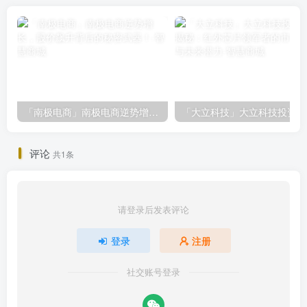
「南极电商」南极电商逆势增长，股价飙升背后的秘密武器！
「大
评论
共1条
请登录后发表评论
登录
注册
社交账号登录