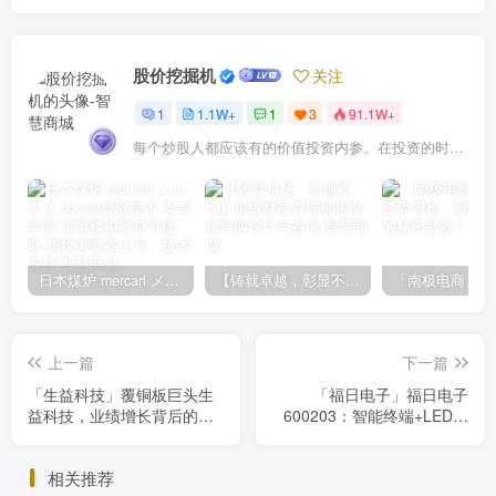
股价挖掘机
关注
1
1.1W+
1
3
91.1W+
每个炒股人都应该有的价值投资内参。在投资的时候，我们把自己看成是企业分析师——而不是市场分析师，也不是宏观经济分析师，更不是证券分析师。
日本煤炉 mercari メルカリ cookie提取技术 安卓 苹果 雷电模拟器都可提取,指纹浏览器上号。技术支持
【铸就卓越，彰显不凡】顶级财富管理机构专属官网设计与咨询
上一篇
下一篇
「生益科技」覆铜板巨头生
「福日电子」福日电子
益科技，业绩增长背后的投
600203：智能终端+LED光
资价值解析
电，主力机构关注，投资价
值解析
相关推荐