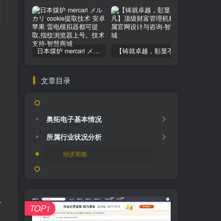
日本煤炉 mercari メルカリ cookie提取技术 安卓 苹果 雷电模拟器都可提取,指纹浏览器上号。技术支持
【铸就卓越，彰显不凡】顶级财富管理机构专属官网设计与咨询
文章目录
奥拓电子基本情况
所属行业状况分析
经济周期
方
TOP1