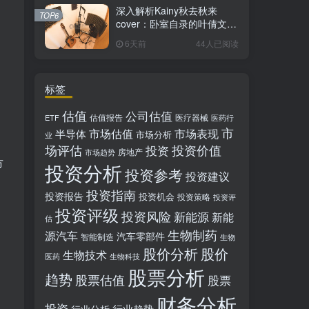
深入解析Kainy秋去秋来
TOP6
cover：卧室自录的叶倩文经
典粤语情歌翻唱
6天前
44人已阅读
标签
估值
公司估值
估值报告
医疗器械
ETF
医药行
市
市场估值
市场表现
半导体
市场分析
业
，
场评估
投资价值
投资
房地产
市场趋势
市
投资分析
投资参考
投资建议
投资指南
投资报告
投资机会
投资策略
投资评
投资评级
投资风险
新能源
新能
估
生物制药
源汽车
汽车零部件
智能制造
生物
股价分析
股价
生物技术
医药
生物科技
股票分析
趋势
股票估值
股票
财务分析
投资
行业趋势