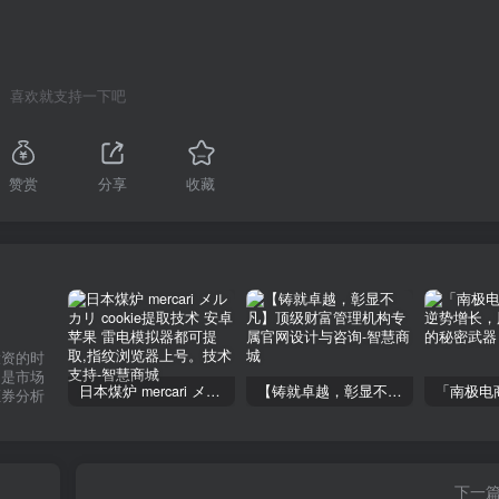
喜欢就支持一下吧
赞赏
分享
收藏
投资的时
不是市场
日本煤炉 mercari メルカリ cookie提取技术 安卓 苹果 雷电模拟器都可提取,指纹浏览器上号。技术支持
【铸就卓越，彰显不凡】顶级财富管理机构专属官网设计与咨询
证券分析
下一