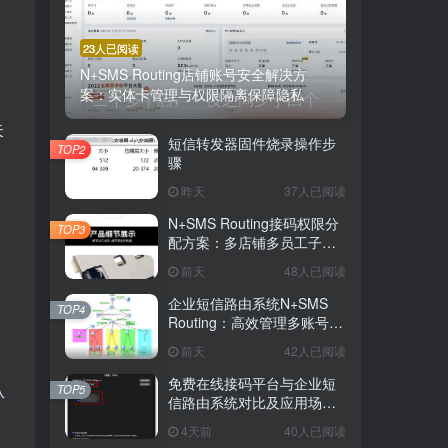
23人已阅读
N+SMS Routing店铺账号安全解决方
案：实体卡管理与权限隔离保障隐私
失
短信转发器固件烧录操作步
TOP2
骤
昨天
37人已阅读
N+SMS Routing接码权限分
TOP3
配方案：多店铺多员工子账
号的高效短信路由管理
前天
48人已阅读
企业短信路由系统N+SMS
TOP4
Routing：高效管理多账号验
证码的专业解决方案
前天
42人已阅读
免费在线接码平台与企业短
从
TOP5
信路由系统对比及应用场景
详解
4天前
40人已阅读