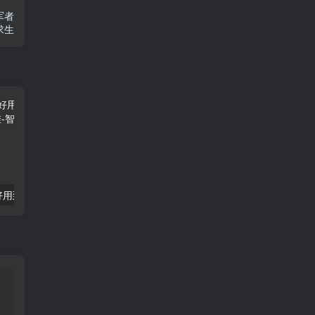
军者
求生
「飞龙股份」好用到哭飞龙股份只需1秒便可开挂
「晨光电缆」“晨光电缆：北交所上市，盈利稳定，但面临行业挑战