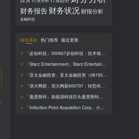
行业分析
财务状况
财务报告
财报分析
金融科技
猜你喜欢
热门推荐
最近更新
「必创科技」300667必创科技：技术领先优势明显，智能传感器市场前景广阔，投资需谨慎
「Starz Entertainment」Starz Entertainment (STRZ)：低估值下的投资机会这篇文章分析
「亚太金融投资」亚太金融投资（08193）：低估值下的投资机会？
「浙大网新」浙大网新600797：转型AI创新，投资价值解析
「曼恩斯特」新能源科技巨头曼恩斯特，盈利下滑背后的投资价值解析
和
「Inflection Point Acquisition Corp」小白必看：IPXX股价上涨背后的秘密，搞钱必看！