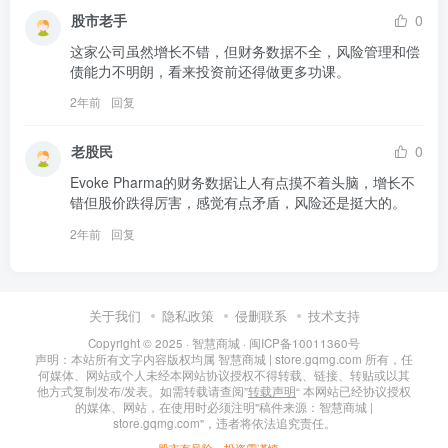
股市老手
0
这家公司虽然增长不错，但财务数据不全，风险管理和偿
债能力不明朗，看来投资前还得做更多功课。
2年前
回复
老股民
0
Evoke Pharma的财务数据让人有点摸不着头脑，增长不
错但股价跌得厉害，感觉有点矛盾，风险还是挺大的。
2年前
回复
关于我们
隐私政策
侵删联系
技术支持
Copyright © 2025 ·
智慧商城
·
闽ICP备10011360号
声明：本站所有文字内容版权均属 智慧商城 | store.gqmg.com 所有，任
何媒体、网站或个人未经本网站协议授权不得转载、链接、转贴或以其
他方式复制发布/发表。如需转载请查阅”
转载声明
“ 本网站已经协议授权
的媒体、网站，在使用时必须注明"稿件来源：智慧商城 |
store.gqmg.com"，违者将依法追究责任。