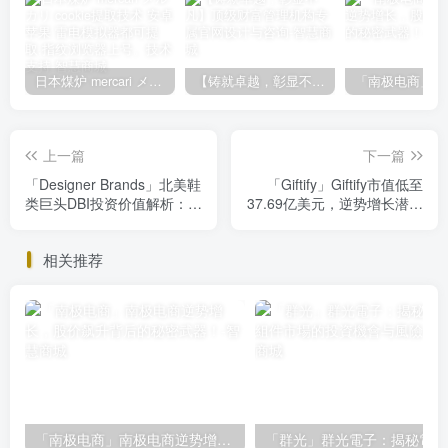
日本煤炉 mercari メルカリ cookie提取技术 安卓 苹果 雷电模拟器都可提取,指纹浏览器上号。技术支持
【铸就卓越，彰显不凡】顶级财富管理机构专属官网设计与咨询
上一篇
下一篇
「Designer Brands」北美鞋
「Giftify」Giftify市值低至
类巨头DBI投资价值解析：市
37.69亿美元，逆势增长潜力
场低估下的机遇与挑战
股，错过必后悔！
相关推荐
「南极电商」南极电商逆势增长，股价飙升背后的秘密武器！
「