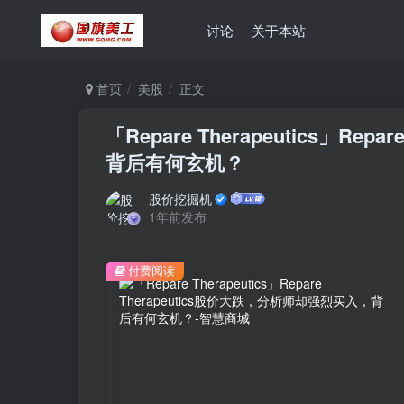
讨论
关于本站
首页
美股
正文
「Repare Therapeutics」R
背后有何玄机？
股价挖掘机
1年前发布
付费阅读