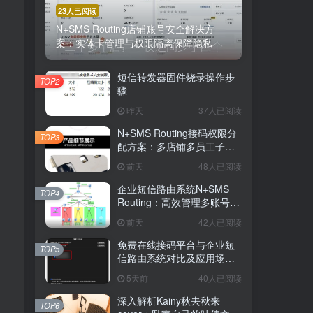
23人已阅读
N+SMS Routing店铺账号安全解决方
案：实体卡管理与权限隔离保障隐私
短信转发器固件烧录操作步
TOP2
骤
昨天
37人已阅读
N+SMS Routing接码权限分
TOP3
配方案：多店铺多员工子账
号的高效短信路由管理
前天
48人已阅读
企业短信路由系统N+SMS
TOP4
Routing：高效管理多账号验
，
证码的专业解决方案
前天
42人已阅读
免费在线接码平台与企业短
TOP5
信路由系统对比及应用场景
详解
5天前
40人已阅读
深入解析Kainy秋去秋来
TOP6