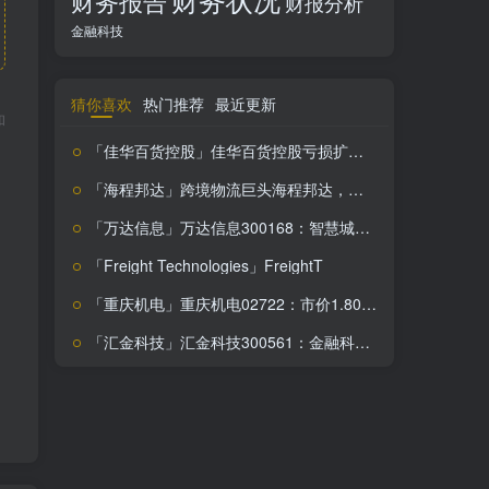
财务报告
财报分析
金融科技
猜你喜欢
热门推荐
最近更新
和
「佳华百货控股」佳华百货控股亏损扩大，转型挑战下的投资价值分析
「海程邦达」跨境物流巨头海程邦达，盈利下滑背后的秘密
「万达信息」万达信息300168：智慧城市解决方案商，盈利能力下滑，市场竞争力减弱，投资需谨慎
「Freight Technologies」FreightT
「重庆机电」重庆机电02722：市价1.80港元，内在价值2.50港元，投资价值显著，你绝对会后悔错过
「汇金科技」汇金科技300561：金融科技转型智能制造，市场低估下的投资机会？