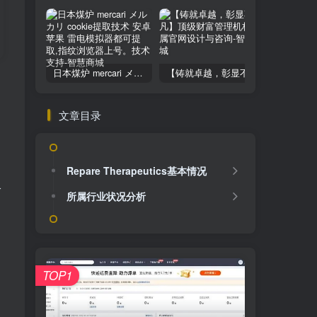
日本煤炉 mercari メルカリ cookie提取技术 安卓 苹果 雷电模拟器都可提取,指纹浏览器上号。技术支持
【铸就卓越，彰显不凡】顶级财富管理机构专属官网设计与咨询
文章目录
Repare Therapeutics基本情况
阶
所属行业状况分析
TOP1