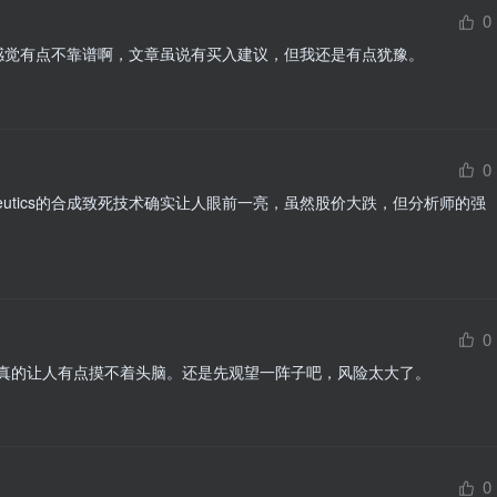
0
波动太大，感觉有点不靠谱啊，文章虽说有买入建议，但我还是有点犹豫。
0
rapeutics的合成致死技术确实让人眼前一亮，虽然股价大跌，但分析师的强
0
真的让人有点摸不着头脑。还是先观望一阵子吧，风险太大了。
0