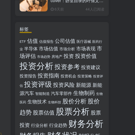
cover：卧室自录的叶倩文经
典粤语情歌翻唱
6天前
44人已阅读
标签
估值
公司估值
估值报告
医疗器械
ETF
医药行
市
市场估值
市场表现
半导体
市场分析
业
场评估
投资价值
投资
房地产
市场趋势
投资分析
投资参考
投资建议
投资指南
投资报告
投资机会
投资策略
投资评
投资评级
投资风险
新能源
新能
估
生物制药
源汽车
汽车零部件
智能制造
生物
股价分析
股价
生物技术
医药
生物科技
股票分析
趋势
股票估值
股票
财务分析
投资
行业趋势
行业分析
财务状况