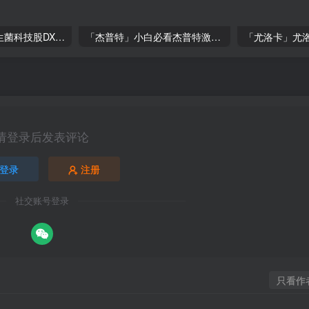
「益生科技」益生菌科技股DXF，市场低估的宝藏，投资潜力解析
「杰普特」小白必看杰普特激光巨头成长秘方
请登录后发表评论
登录
注册
社交账号登录
只看作