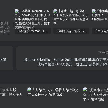
投资的时
不是市场
日本煤炉 mercari メルカリ cookie提取技术 安卓 苹果 雷电模拟器都可提取,指纹浏览器上号。技术支持
【铸就卓越，彰显不凡】顶级财富管理机构专属官网设计与咨询
证券分析
下一
c，逆势
「Semler Scientific」Semler Scientific市值235.86百万
比特币投资7100万美元，股价上升趋势你了解