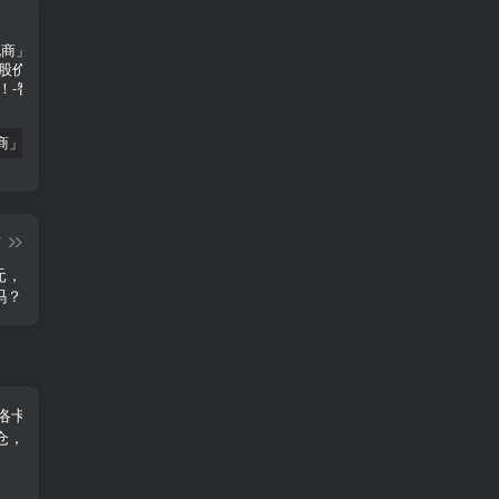
「南极电商」南极电商逆势增长，股价飙升背后的秘密武器！
「大立科技」大立科技投资价值揭秘：红外芯片领军者的市场布局与未来潜力
「拓斯达」拓斯达（300607）：智能制造龙头，未来增长潜力巨大
篇
美元，
吗？