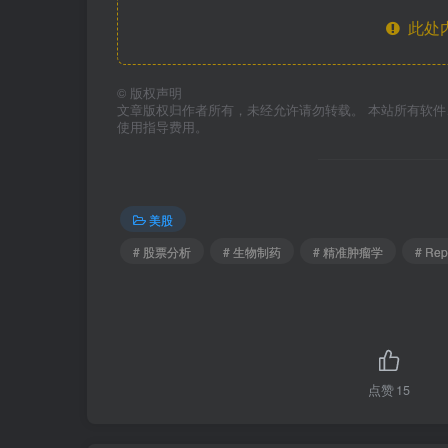
此处
©
版权声明
文章版权归作者所有，未经允许请勿转载。 本站所有软
使用指导费用。
美股
# 股票分析
# 生物制药
# 精准肿瘤学
# Rep
点赞
15