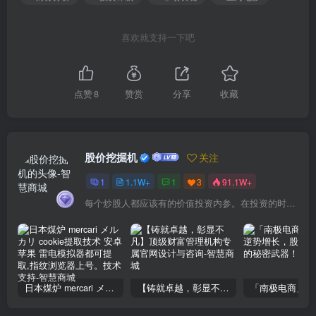
喜欢就支持一下吧
点赞
8
赞赏
分享
收藏
股价挖掘机
关注
1
1.1W+
1
3
91.1W+
每个炒股人都应该有的价值投资内参。在投资的时候，我们把自己看成是企业分析师——而不是市场分析师，也不是宏观经济分析师，更不是证券分析师。
日本煤炉 mercari メルカリ cookie提取技术 安卓 苹果 雷电模拟器都可提取,指纹浏览器上号。技术支持
【铸就卓越，彰显不凡】顶级财富管理机构专属官网设计与咨询