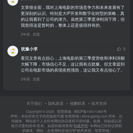
文章很全面，我对上海电影的市场竞争力和未来发展有了
更深刻的认识。特别是大IP开发和数字化转型的策略，真
的让我看到了公司的潜力。虽然第三季度净利润下滑，但
我觉得这是暂时的，整体上还是值得持有的。
2年前
回复
犹豫小李
0
看完文章有点担心，上海电影的第三季度营收和净利润都
大幅下降，市场信心不足，这让我有点犹豫。但文章提到
公司在电影市场的表现依然强劲，这让我又有点动心了。
2年前
回复
关于我们
隐私政策
侵删联系
技术支持
Copyright © 2025 ·
智慧商城
·
闽ICP备10011360号
声明：本站所有文字内容版权均属 智慧商城 | store.gqmg.com 所有，任
何媒体、网站或个人未经本网站协议授权不得转载、链接、转贴或以其
他方式复制发布/发表。如需转载请查阅”
转载声明
“ 本网站已经协议授权
的媒体、网站，在使用时必须注明"稿件来源：智慧商城 |