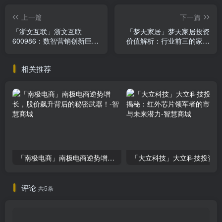
上一篇
下一篇
「浙文互联」浙文互联
「梦天家居」梦天家居投资
600986：数智营销创新巨
价值解析：行业前三的家居
头，盈利翻倍股价波动，投
巨头，如何影响你的投资决
资评级上调？
策
相关推荐
「南极电商」南极电商逆势增长，股价飙升背后的秘密武器！
「大
评论
共5条