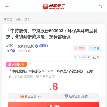
首页
A股
正文
「中持股份」中持股份603903：环保黑马转型科
技，业绩翻倍藏风险，投资需谨慎
股价挖掘机
关注
私信
1年前发布
4
126
8
付费阅读
「中持股份」中持股份603903：环保黑马转型科技，业绩翻倍藏风险，投资需谨慎
此内容为付费阅读，请付费后查看
8
￥
4
免费
黄金会员
￥
钻石会员
立即购买