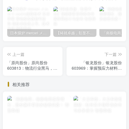
日本煤炉 mercari メルカリ cookie提取技术 安卓 苹果 雷电模拟器都可提取,指纹浏览器上号。技术支持
【铸就卓越，彰显不凡】顶级财富管理机构专属官网设计与咨询
上一篇
下一篇
「原尚股份」原尚股份
「银龙股份」银龙股份
603813：物流行业黑马，逆
603969：掌握预应力材料市
势增长潜力股，投资不容错
场，盈利成长双驱动，投资
过！
价值凸显
相关推荐