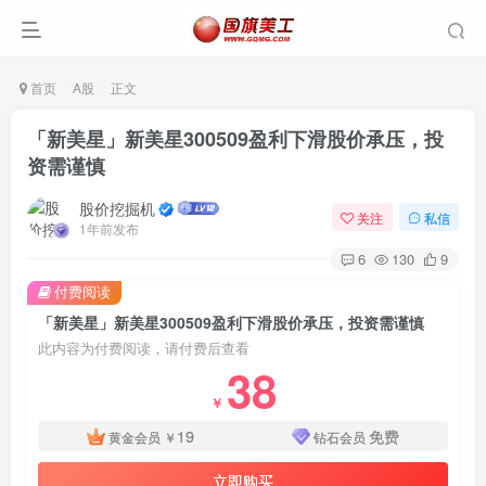
首页
A股
正文
「新美星」新美星300509盈利下滑股价承压，投
资需谨慎
股价挖掘机
关注
私信
1年前发布
6
130
9
付费阅读
「新美星」新美星300509盈利下滑股价承压，投资需谨慎
此内容为付费阅读，请付费后查看
38
￥
19
免费
黄金会员
￥
钻石会员
立即购买