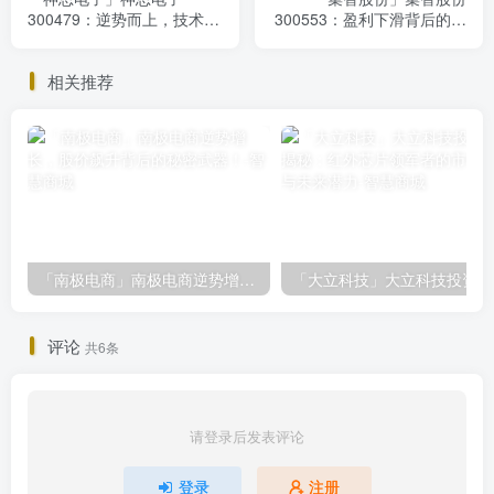
300479：逆势而上，技术驱
300553：盈利下滑背后的成
动未来，投资价值解析
长潜力，投资需谨慎
相关推荐
「南极电商」南极电商逆势增长，股价飙升背后的秘密武器！
「大
评论
共6条
请登录后发表评论
登录
注册