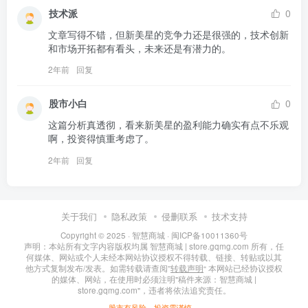
技术派
0
文章写得不错，但新美星的竞争力还是很强的，技术创新
和市场开拓都有看头，未来还是有潜力的。
2年前
回复
股市小白
0
这篇分析真透彻，看来新美星的盈利能力确实有点不乐观
啊，投资得慎重考虑了。
2年前
回复
关于我们
隐私政策
侵删联系
技术支持
Copyright © 2025 ·
智慧商城
·
闽ICP备10011360号
声明：本站所有文字内容版权均属 智慧商城 | store.gqmg.com 所有，任
何媒体、网站或个人未经本网站协议授权不得转载、链接、转贴或以其
他方式复制发布/发表。如需转载请查阅”
转载声明
“ 本网站已经协议授权
的媒体、网站，在使用时必须注明"稿件来源：智慧商城 |
store.gqmg.com"，违者将依法追究责任。
股市有风险，投资需谨慎。