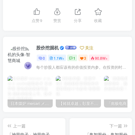
点赞
9
赞赏
分享
收藏
股价挖掘机
关注
0
1.1W+
1
3
90.8W+
每个炒股人都应该有的价值投资内参。在投资的时候，我们把自己看成是企业分析师——而不是市场分析师，也不是宏观经济分析师，更不是证券分析师。
日本煤炉 mercari メルカリ cookie提取技术 安卓 苹果 雷电模拟器都可提取,指纹浏览器上号。技术支持
【铸就卓越，彰显不凡】顶级财富管理机构专属官网设计与咨询
上一篇
下一篇
「神思电子」神思电子
「集智股份」集智股份