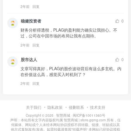
2年前
回复
稳健投资者
0
财务分析得透彻，PLAG的盈利能力确实让我担心。不
过，公司在中国市场的布局让我有点期待。
2年前
回复
股市达人
0
文章写得真好，PLAG的股价波动背后有这么多玄机。内
在价值这么高，感觉买入时机到了？
2年前
回复
关于我们
隐私政策
侵删联系
技术支持
Copyright © 2025 ·
智慧商城
·
闽ICP备10011360号
声明：本站所有文字内容版权均属 智慧商城 | store.gqmg.com 所有，任
何媒体、网站或个人未经本网站协议授权不得转载、链接、转贴或以其
他方式复制发布/发表。如需转载请查阅”
转载声明
“ 本网站已经协议授权