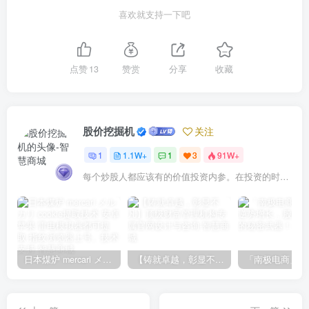
喜欢就支持一下吧
点赞
13
赞赏
分享
收藏
股价挖掘机
关注
1
1.1W+
1
3
91W+
每个炒股人都应该有的价值投资内参。在投资的时候，我们把自己看成是企业分析师——而不是市场分析师，也不是宏观经济分析师，更不是证券分析师。
日本煤炉 mercari メルカリ cookie提取技术 安卓 苹果 雷电模拟器都可提取,指纹浏览器上号。技术支持
【铸就卓越，彰显不凡】顶级财富管理机构专属官网设计与咨询