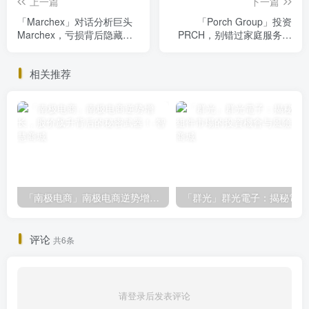
上一篇
下一篇
「Marchex」对话分析巨头
「Porch Group」投资
Marchex，亏损背后隐藏的
PRCH，别错过家庭服务行
盈利潜力你绝对会后悔错过
业黑马潜力股
相关推荐
「南极电商」南极电商逆势增长，股价飙升背后的秘密武器！
「
评论
共6条
请登录后发表评论