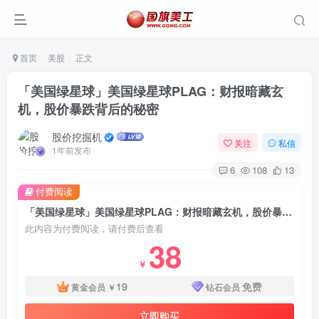
首页
美股
正文
「美国绿星球」美国绿星球PLAG：财报暗藏玄
机，股价暴跌背后的秘密
股价挖掘机
关注
私信
1年前发布
6
108
13
付费阅读
「美国绿星球」美国绿星球PLAG：财报暗藏玄机，股价暴跌背后的秘密
此内容为付费阅读，请付费后查看
38
￥
19
免费
黄金会员
￥
钻石会员
立即购买