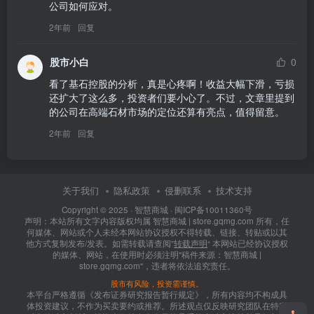
公司如何应对。
2年前
回复
股市小白
0
看了基石控股的分析，真是心疼啊！收益大幅下滑，亏损
还扩大了这么多，投资者们要小心了。不过，文章里提到
的公司在高端石材市场的定位还算有亮点，值得留意。
2年前
回复
关于我们
隐私政策
侵删联系
技术支持
Copyright © 2025 ·
智慧商城
·
闽ICP备10011360号
声明：本站所有文字内容版权均属 智慧商城 | store.gqmg.com 所有，任
何媒体、网站或个人未经本网站协议授权不得转载、链接、转贴或以其
他方式复制发布/发表。如需转载请查阅”
转载声明
“ 本网站已经协议授权
的媒体、网站，在使用时必须注明"稿件来源：智慧商城 |
store.gqmg.com"，违者将依法追究责任。
股市有风险，投资需谨慎。
本平台严格遵循《发布证券研究报告暂行规定》，所有内容均不构成具
体投资建议，不作为买卖要约或推荐。所述观点仅反映研究团队在特定