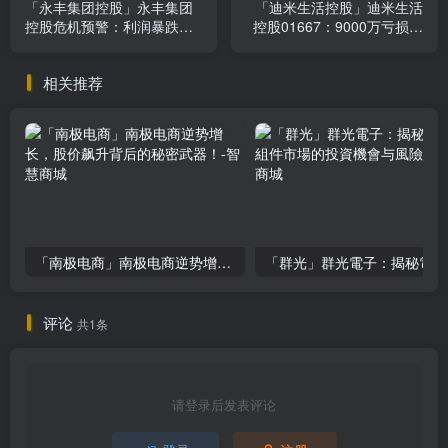
「永丰集团控股」永丰集团
「迪米生活控股」迪米生活
控股危机预警：利润暴跌
控股01667：9000万亏损背
70%，投资者如何应对？
后的投资陷阱，你忽视了
吗？
相关推荐
「南极电商」南极电商逆势增长，股价飙升背后的秘密武器！
「
评论
共1条
请登录后发表评论