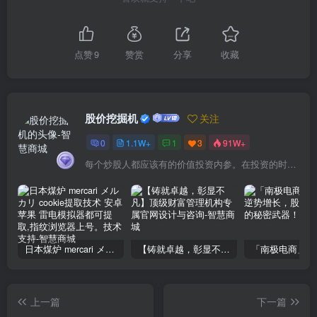
点赞
9
赞赏
分享
收藏
股价挖掘机
关注
0
1.1W+
1
3
91W+
每个炒股人都应该有的价值投资内参。在投资的时候，我们把自己看成是企业分析师——而不是市场分析师，也不是宏观经济分析师，更不是证券分析师。
日本煤炉 mercari メルカリ cookie提取技术 安卓 苹果 雷电模拟器都可提取,指纹浏览器上号。技术支持
【铸就卓越，彰显不凡】顶级财富管理机构专属官网设计与咨询
上一篇
下一篇