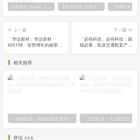
日本煤炉 mercari メルカリ cookie提取技术 安卓 苹果 雷电模拟器都可提取,指纹浏览器上号。技术支持
【铸就卓越，彰显不凡】顶级财富管理机构专属官网设计与咨询
上一篇
下一篇
「华达新材」华达新材
「必得科技」必得科技：搞
605158：逆势增长的秘密，
钱必看，轨道交通配套产品
你不看绝对会后悔
潜力股解析
相关推荐
「南极电商」南极电商逆势增长，股价飙升背后的秘密武器！
「大
评论
共6条