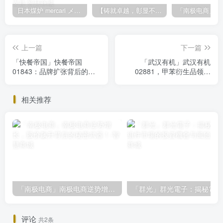
日本煤炉 mercari メルカリ cookie提取技术 安卓 苹果 雷电模拟器都可提取,指纹浏览器上号。技术支持
【铸就卓越，彰显不凡】顶级财富管理机构专属官网设计与咨询
上一篇
下一篇
「快餐帝国」快餐帝国
「武汉有机」武汉有机
01843：品牌扩张背后的市
02881，甲苯衍生品领导
值潜力，投资需审慎
者，市场波动下的投资机遇
与挑战
相关推荐
「南极电商」南极电商逆势增长，股价飙升背后的秘密武器！
「
评论
共2条