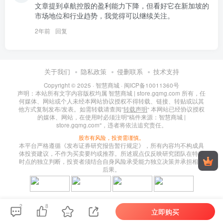
文章提到卓航控股的盈利能力下降，但看好它在新加坡的
市场地位和行业趋势，我觉得可以继续关注。
2年前
回复
关于我们
隐私政策
侵删联系
技术支持
Copyright © 2025 ·
智慧商城
·
闽ICP备10011360号
声明：本站所有文字内容版权均属 智慧商城 | store.gqmg.com 所有，任
何媒体、网站或个人未经本网站协议授权不得转载、链接、转贴或以其
他方式复制发布/发表。如需转载请查阅”
转载声明
“ 本网站已经协议授权
的媒体、网站，在使用时必须注明"稿件来源：智慧商城 |
store.gqmg.com"，违者将依法追究责任。
股市有风险，投资需谨慎。
本平台严格遵循《发布证券研究报告暂行规定》，所有内容均不构成具
体投资建议，不作为买卖要约或推荐。所述观点仅反映研究团队在特定
时点的独立判断，投资者须结合自身风险承受能力独立决策并承担相应
后果。
2
8
立即购买