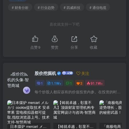
# 财务分析
# 行业趋势
# 四威科技
# 通信电缆
喜欢就支持一下吧
点赞
9
赞赏
分享
收藏
股价挖掘机
关注
1
1.1W+
1
3
91.1W+
每个炒股人都应该有的价值投资内参。在投资的时候，我们把自己看成是企业分析师——而不是市场分析师，也不是宏观经济分析师，更不是证券分析师。
日本煤炉 mercari メルカリ cookie提取技术 安卓 苹果 雷电模拟器都可提取,指纹浏览器上号。技术支持
【铸就卓越，彰显不凡】顶级财富管理机构专属官网设计与咨询