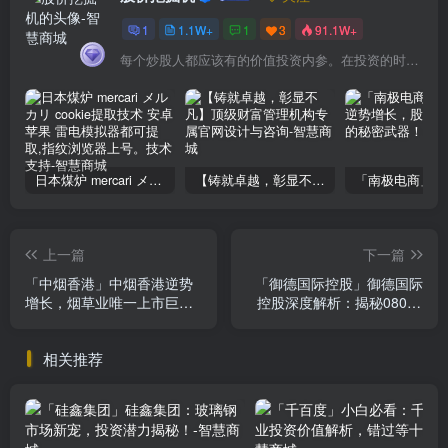
1
1.1W+
1
3
91.1W+
每个炒股人都应该有的价值投资内参。在投资的时候，我们把自己看成是企业分析师——而不是市场分析师，也不是宏观经济分析师，更不是证券分析师。
日本煤炉 mercari メルカリ cookie提取技术 安卓 苹果 雷电模拟器都可提取,指纹浏览器上号。技术支持
【铸就卓越，彰显不凡】顶级财富管理机构专属官网设计与咨询
上一篇
下一篇
「中烟香港」中烟香港逆势
「御德国际控股」御德国际
增长，烟草业唯一上市巨头
控股深度解析：揭秘08048
前景解析
投资价值，小白必看！
相关推荐