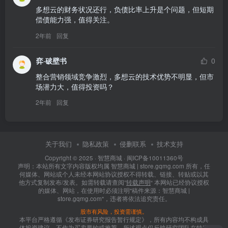
多想云的财务状况还行，负债比率上升是个问题，但短期
偿债能力强，值得关注。
2年前
回复
弈·破壁书
0
整合营销领域竞争激烈，多想云的技术优势不明显，但市
场潜力大，值得投资吗？
2年前
回复
关于我们
隐私政策
侵删联系
技术支持
Copyright © 2025 ·
智慧商城
·
闽ICP备10011360号
声明：本站所有文字内容版权均属 智慧商城 | store.gqmg.com 所有，任
何媒体、网站或个人未经本网站协议授权不得转载、链接、转贴或以其
他方式复制发布/发表。如需转载请查阅”
转载声明
“ 本网站已经协议授权
的媒体、网站，在使用时必须注明"稿件来源：智慧商城 |
store.gqmg.com"，违者将依法追究责任。
股市有风险，投资需谨慎。
本平台严格遵循《发布证券研究报告暂行规定》，所有内容均不构成具
体投资建议，不作为买卖要约或推荐。所述观点仅反映研究团队在特定