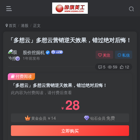
首页
港股
正文
「多想云」多想云营销逆天效果，错过绝对后悔！
股价挖掘机
关注
私信
1年前发布
5
59
12
付费阅读
「多想云」多想云营销逆天效果，错过绝对后悔！
此内容为付费阅读，请付费后查看
28
￥
14
免费
黄金会员
￥
钻石会员
立即购买